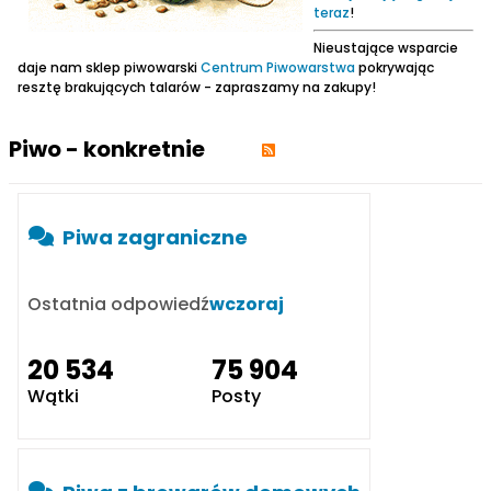
teraz
!
Nieustające wsparcie
daje nam sklep piwowarski
Centrum Piwowarstwa
pokrywając
resztę brakujących talarów - zapraszamy na zakupy!
Piwo - konkretnie
Piwa zagraniczne
Ostatnia odpowiedź
wczoraj
20 534
75 904
Wątki
Posty