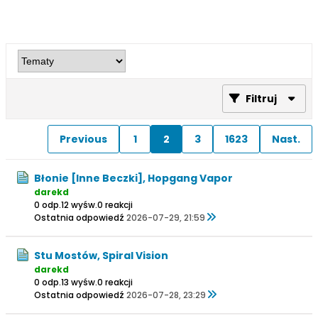
Filtruj
Previous
1
2
3
1623
Nast.
Błonie [Inne Beczki], Hopgang Vapor
darekd
0 odp.
12 wyśw.
0 reakcji
Ostatnia odpowiedź
2026-07-29, 21:59
Stu Mostów, Spiral Vision
darekd
0 odp.
13 wyśw.
0 reakcji
Ostatnia odpowiedź
2026-07-28, 23:29