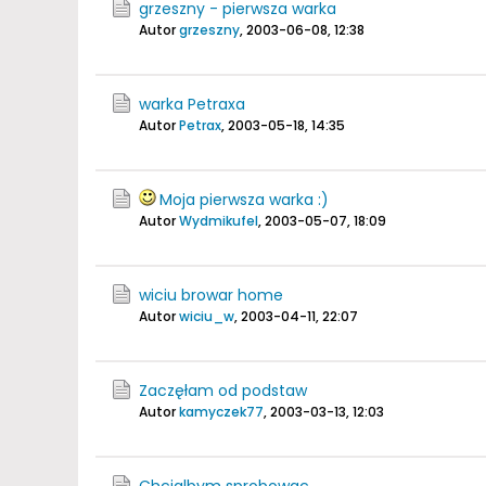
grzeszny - pierwsza warka
Autor
grzeszny
,
2003-06-08, 12:38
warka Petraxa
Autor
Petrax
,
2003-05-18, 14:35
Moja pierwsza warka :)
Autor
Wydmikufel
,
2003-05-07, 18:09
wiciu browar home
Autor
wiciu_w
,
2003-04-11, 22:07
Zaczęłam od podstaw
Autor
kamyczek77
,
2003-03-13, 12:03