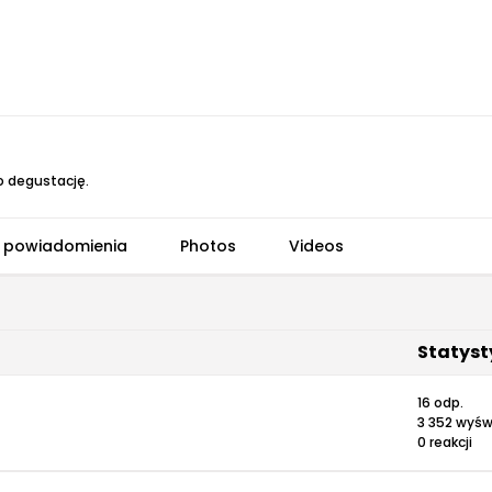
o degustację.
 powiadomienia
Photos
Videos
Statyst
16 odp.
3 352 wyśw
0 reakcji