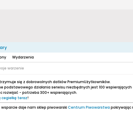
ary
zony
Wydarzenia
oje warzenie
utrzymuje się z dobrowolnych datków PremiumUżytkowników.
e podstawowego działania serwisu niezbędnych jest 100 wspierających
 rozwijać - potrzeba 300+ wspierających.
 cegiełkę teraz
!
 wsparcie daje nam sklep piwowarski
Centrum Piwowarstwa
pokrywając 