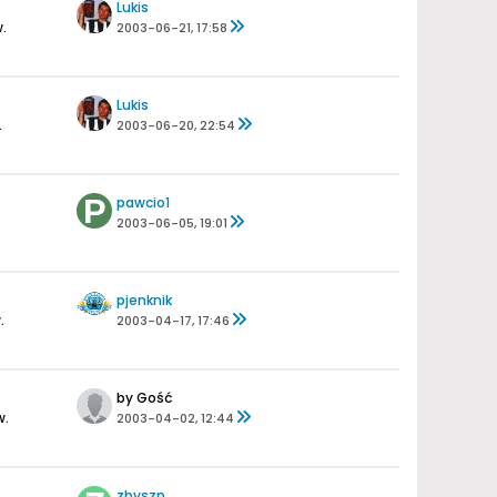
Lukis
.
2003-06-21, 17:58
Lukis
.
2003-06-20, 22:54
pawcio1
2003-06-05, 19:01
pjenknik
.
2003-04-17, 17:46
by Gość
w.
2003-04-02, 12:44
zbyszp