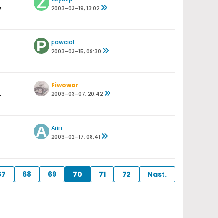
.
2003-03-19, 13:02
pawcio1
.
2003-03-15, 09:30
Piwowar
.
2003-03-07, 20:42
Arin
.
2003-02-17, 08:41
67
68
69
70
71
72
Nast.