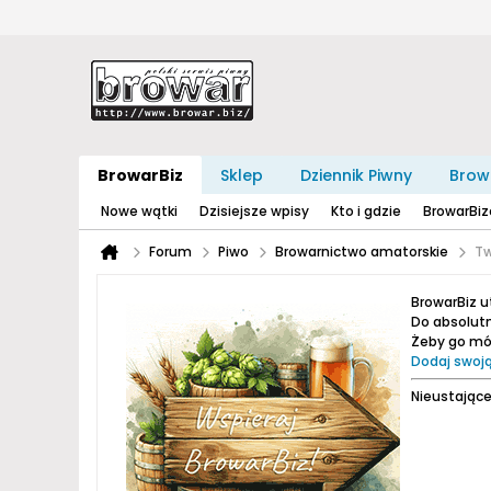
BrowarBiz
Sklep
Dziennik Piwny
Brow
Nowe wątki
Dzisiejsze wpisy
Kto i gdzie
BrowarBi
Forum
Piwo
Browarnictwo amatorskie
Tw
BrowarBiz 
Do absolutn
Żeby go móc
Dodaj swoją
Nieustające