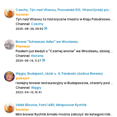
Czechy, Týn nad Vltavou, Pivovarská 510, Vltavotýnský pivovar
heckler
Týn nad Vltavou to historyczne miasto w Kraju Południowoczeskim, położone po obu brzegach Wełtawy niedaleko ujścia Lužnicy.
Channel:
Czechy
2025-08-26, 09:50
Browar "Schwarzer Adler" we Wrocławiu
Piwowar
Pisałem już kiedyś o "Czarnej wronie" we Wrocławiu, dzisiaj trochę na temat historii karczmy pod Czarnym orłem.
Channel:
Historia
2020-06-14, 11:27
Węgry, Budapest, Lázár u. 4, Parabolic Lázárus Brewery
pebejot
I kolejny browar restauracyjny w Budapeszcie, otwarty pod koniec lutego 2022 roku.
Channel:
Węgry
2022-04-13, 10:41
Velké Bílovice, Polní 1480, Minipivovar Rychtik
heckler
Mini browar Rychtik śmiało można zaliczyć do kategorii mikrusów. Browarek znajduje się w ogrodzie domu rodzinnego w nowo wybudowanym budynku.