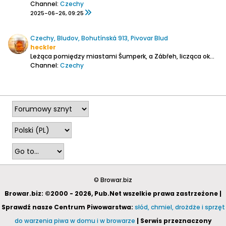
Channel:
Czechy
2025-06-26, 09:25
Czechy, Bludov, Bohutínská 913, Pivovar Blud
heckler
Leżąca pomiędzy miastami Šumperk, a Zábřeh, licząca około 3k mieszkańców miejscowość Bludov wiosną tego roku dołączyła do listy czeskich miast posiadających browar. Poza tym do turystycznych atrakcji miasta można zaliczyć Łaźnie Bludov, kąpielisko Vlčí Důl oraz zamek Žerotín,...
Channel:
Czechy
2026-07-15, 06:22
© Browar.biz
Browar.biz: ©2000 - 2026, Pub.Net wszelkie prawa zastrzeżone |
Sprawdź nasze Centrum Piwowarstwa:
słód, chmiel, drożdże i sprzęt
do warzenia piwa w domu i w browarze
| Serwis przeznaczony