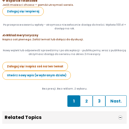
💛 Wsparcie finansowe
Jeśli możesz i chcesz — pomóż utrzymać serwis.
Zaloguj się i wspieraj
Po przeprocesowaniu wpłaty - otrzymasz niezwłocznie dostęp do treści. Wpłata 100 zł =
dostęp na rok.
✍️ Wkład merytoryczny
Napisz coś piwnego. Załóż temat lub dołącz do dyskusji.
Nowy wątek lub odpowiedź sprawdzimy i po akceptacji - publikujemy, wraz z publikacją
otrzymasz dostęp do serwisu na okres 2 miesięcy.
Zaloguj się i napisz coś na ten temat
Utwórz nowy wpis (w wybranym dziale)
Bez presji. Bez reklam. Z wyboru.
1
2
3
Nast.
Related Topics