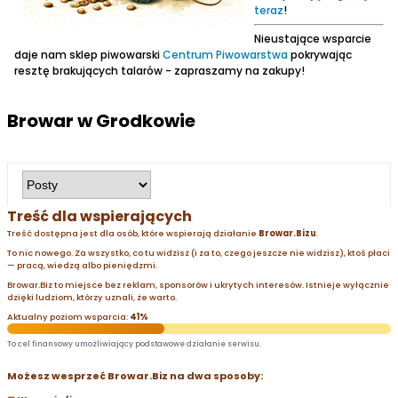
teraz
!
Nieustające wsparcie
daje nam sklep piwowarski
Centrum Piwowarstwa
pokrywając
resztę brakujących talarów - zapraszamy na zakupy!
Browar w Grodkowie
Treść dla wspierających
Treść dostępna jest dla osób, które wspierają działanie
Browar.Bizu
.
To nic nowego. Za wszystko, co tu widzisz (i za to, czego jeszcze nie widzisz), ktoś płaci
— pracą, wiedzą albo pieniędzmi.
Browar.Biz to miejsce bez reklam, sponsorów i ukrytych interesów. Istnieje wyłącznie
dzięki ludziom, którzy uznali, że warto.
Aktualny poziom wsparcia:
41%
To cel finansowy umożliwiający podstawowe działanie serwisu.
Możesz wesprzeć Browar.Biz na dwa sposoby: