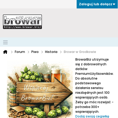
Zaloguj lub dołącz
Forum
Piwo
Historia
Browar w Grodkowie
BrowarBiz utrzymuje
się z dobrowolnych
datków
PremiumUżytkowników.
Do absolutne
podstawowego
działania serwisu
niezbędnych jest 100
wspierających osób.
Żeby go móc rozwijać -
potrzeba 300+
wspierających.
Dodaj swoją cegiełkę