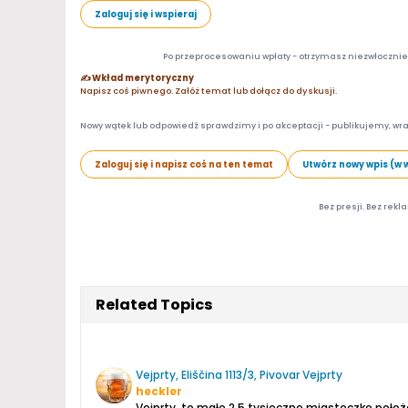
Zaloguj się i wspieraj
Po przeprocesowaniu wpłaty - otrzymasz niezwłocznie d
✍️ Wkład merytoryczny
Napisz coś piwnego. Załóż temat lub dołącz do dyskusji.
Nowy wątek lub odpowiedź sprawdzimy i po akceptacji - publikujemy, wra
Zaloguj się i napisz coś na ten temat
Utwórz nowy wpis (w 
Bez presji. Bez rekl
Related Topics
Vejprty, Eliščina 1113/3, Pivovar Vejprty
heckler
Vejprty, to małe 2,5 tysięczne miasteczko położ