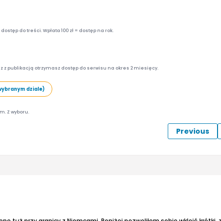
ostęp do treści. Wpłata 100 zł = dostęp na rok.
z z publikacją otrzymasz dostęp do serwisu na okres 2 miesięcy.
wybranym dziale)
am. Z wyboru.
Previous
one tuż przy granicy z Niemcami. Poniżej pozwoliłem sobie wkleić krótki,