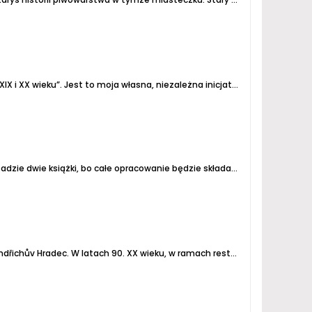
jekt (również finansowy). Tak więc dostępna jest tylko i wyłącznie u mnie (odbiór...
Najwyższy czas by zapowiedzieć nową książkę pt. "Browary Ziem Północnych i Zachodnich w latach 1945 - 1952" - a w zasadzie dwie książki, bo całe opracowanie będzie składać się z dwóch tomów, które ukażą się odrębnie. Na początek... tom II, czyli katalog. Tom I (synteza)...
ndřichův Hradec.
W latach 90. XX wieku, w ramach restytucji, budynek browaru powrócił w ręce rodziny Schulzów. Wystawili oni cały teren na sprzedaż, a część