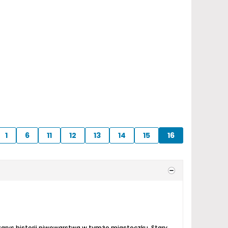
1
6
11
12
13
14
15
16
 zarys historii piwowarstwa w tymże miasteczku.
Stary browar w Vejprtach istniał od 1607 do 1948 roku. Prawo do warzenia piwa nadał wówczas cesarz Rudolf II....