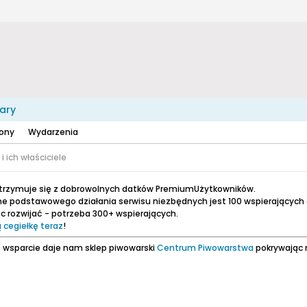
ary
zony
Wydarzenia
 ich właściciele
utrzymuje się z dobrowolnych datków PremiumUżytkowników.
e podstawowego działania serwisu niezbędnych jest 100 wspierających
 rozwijać - potrzeba 300+ wspierających.
 cegiełkę teraz
!
 wsparcie daje nam sklep piwowarski
Centrum Piwowarstwa
pokrywając 