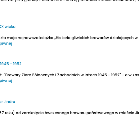
 XX wieku
a „Historia gliwickich browarów działających w XIX i XX wieku”. Jest to moja własna, niezależna inicjatywa i pro
piwnej
1945 - 1952
piwnej
r Jindra
 1967 roku) od zamknięcia ówczesnego browaru państwowego w mieście Ji