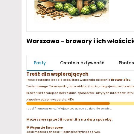
Warszawa - browary i ich właścici
Posty
Ostatnia aktywność
Photos
Treść dla wspierających
Treść dostępna jest dla osób, które wspierają działanie
Browar.Bizu
.
To nic nowego. Za wszystko, co tu widzisz (i za to, czego jeszcze nie wid
Browar.Biz to miejsce bez reklam, sponsorów i ukrytych interesów. Istnie
Aktualny poziom wsparcia:
41%
To cel finansowy umożliwiający podstawowe działanie serwisu.
Możesz wesprzeć Browar.Biz na dwa sposoby:
💛 Wsparcie finansowe
Jeśli możesz i chcesz — pomóż utrzymać serwis.