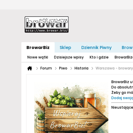
BrowarBiz
Sklep
Dziennik Piwny
Brow
Nowe wątki
Dzisiejsze wpisy
Kto i gdzie
BrowarBi
Forum
Piwo
Historia
Warszawa - browary i
BrowarBiz 
Do absolutn
Żeby go móc
Dodaj swoją
Nieustające