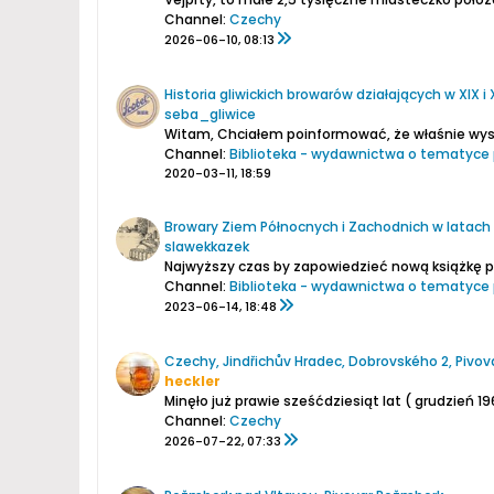
Channel:
Czechy
2026-06-10, 08:13
Historia gliwickich browarów działających w XIX i
seba_gliwice
Witam,
Chciałem poinformować, że właśnie wyszła moja najnowsza książk
Channel:
Biblioteka - wydawnictwa o tematyce 
2020-03-11, 18:59
Browary Ziem Północnych i Zachodnich w latach 
slawekkazek
Channel:
Biblioteka - wydawnictwa o tematyce 
2023-06-14, 18:48
Czechy, Jindřichův Hradec, Dobrovského 2, Pivova
heckler
Minęło już prawie sześćdziesiąt lat ( grudzień
Channel:
Czechy
2026-07-22, 07:33