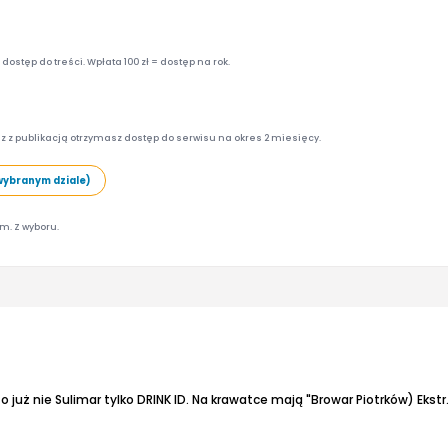
ostęp do treści. Wpłata 100 zł = dostęp na rok.
z z publikacją otrzymasz dostęp do serwisu na okres 2 miesięcy.
wybranym dziale)
am. Z wyboru.
o już nie Sulimar tylko DRINK ID. Na krawatce mają "Browar Piotrków)
Ekstr.