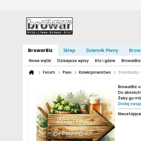
BrowarBiz
Sklep
Dziennik Piwny
Brow
Nowe wątki
Dzisiejsze wpisy
Kto i gdzie
BrowarBi
Forum
Piwo
Kolekcjonerstwo
Standardy -
BrowarBiz 
Do absolutn
Żeby go móc
Dodaj swoją
Nieustające