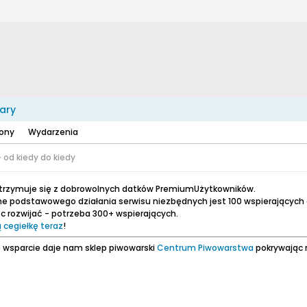
ary
zony
Wydarzenia
 od kiedy do kiedy
utrzymuje się z dobrowolnych datków PremiumUżytkowników.
e podstawowego działania serwisu niezbędnych jest 100 wspierających
 rozwijać - potrzeba 300+ wspierających.
 cegiełkę teraz
!
 wsparcie daje nam sklep piwowarski
Centrum Piwowarstwa
pokrywając 