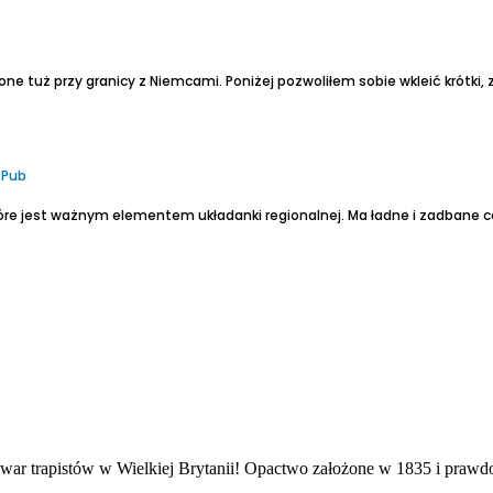
one tuż przy granicy z Niemcami. Poniżej pozwoliłem sobie wkleić krótki,
 Pub
óre jest ważnym elementem układanki regionalnej. Ma ładne i zadbane c
owar trapistów w Wielkiej Brytanii!
Opactwo założone w 1835 i prawdopodobnie mnisi warzyli tam piwo w XIX w. Jednak ws