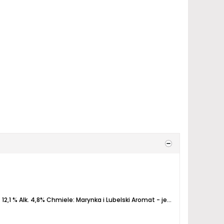
 12,1 %
Alk. 4,8%
Chmiele: Marynka i Lubelski
Aromat - jest chmiel, trochę słodu, ale generalnie nieprzesadnie to...