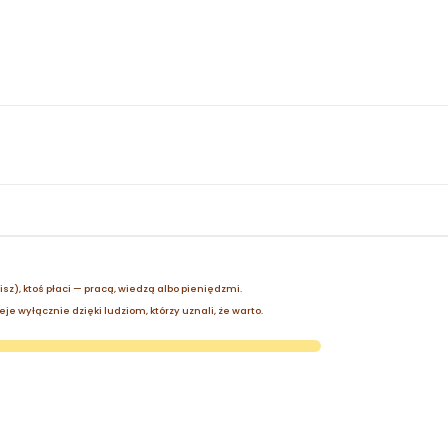
zisz), ktoś płaci — pracą, wiedzą albo pieniędzmi.
je wyłącznie dzięki ludziom, którzy uznali, że warto.