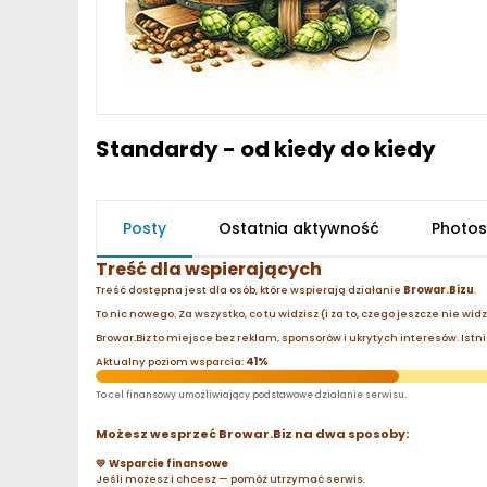
Standardy - od kiedy do kiedy
Posty
Ostatnia aktywność
Photos
Treść dla wspierających
Treść dostępna jest dla osób, które wspierają działanie
Browar.Bizu
.
To nic nowego. Za wszystko, co tu widzisz (i za to, czego jeszcze nie wid
Browar.Biz to miejsce bez reklam, sponsorów i ukrytych interesów. Istnie
Aktualny poziom wsparcia:
41%
To cel finansowy umożliwiający podstawowe działanie serwisu.
Możesz wesprzeć Browar.Biz na dwa sposoby:
💛 Wsparcie finansowe
Jeśli możesz i chcesz — pomóż utrzymać serwis.