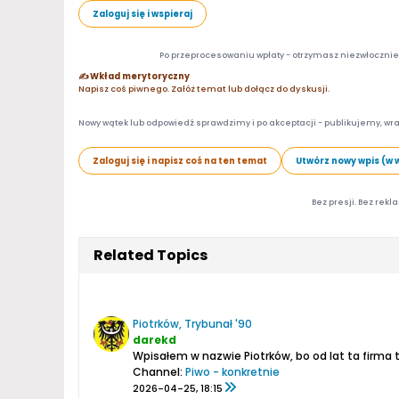
Zaloguj się i wspieraj
Po przeprocesowaniu wpłaty - otrzymasz niezwłocznie d
✍️ Wkład merytoryczny
Napisz coś piwnego. Załóż temat lub dołącz do dyskusji.
Nowy wątek lub odpowiedź sprawdzimy i po akceptacji - publikujemy, wra
Zaloguj się i napisz coś na ten temat
Utwórz nowy wpis (w 
Bez presji. Bez rekl
Related Topics
Piotrków, Trybunał '90
darekd
Wpisałem w nazwie Piotrków, bo od lat ta firma t
Channel:
Piwo - konkretnie
2026-04-25, 18:15