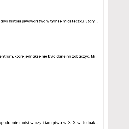
 zarys historii piwowarstwa w tymże miasteczku.
Stary browar w Vejprtach istniał od 1607 do 1948 roku. Prawo do warzenia piwa nadał wówczas cesarz Rudolf II....
entrum, które jednakże nie było dane mi zobaczyć.
Miałem godzinę na przesiadkę miedzy pociągami i postanowiłem tak na szybko wstąpić do miejscowej knajpy z mikrusem....
półczesny browar pierwszą warkę wypuścił w 2018 r. (wcześniej mnisi prowadzili mleczarnię). Do lata 2019 r. wyprodukowano