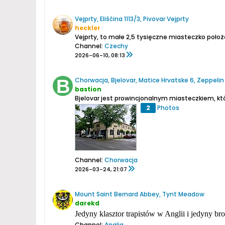
Vejprty, Eliščina 1113/3, Pivovar Vejprty
heckler
Vejprty, to małe 2,5 tysięczne miasteczko położ
Channel:
Czechy
2026-06-10, 08:13
Chorwacja, Bjelovar, Matice Hrvatske 6, Zeppelin
bastion
Bjelovar jest prowincjonalnym miasteczkiem, kt
2
Photos
Channel:
Chorwacja
2026-03-24, 21:07
Mount Saint Bernard Abbey, Tynt Meadow
darekd
Jedyny klasztor trapistów w Anglii i jedyny br
Channel:
Anglia