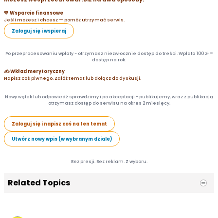
💛 Wsparcie finansowe
Jeśli możesz i chcesz — pomóż utrzymać serwis.
Zaloguj się i wspieraj
Po przeprocesowaniu wpłaty - otrzymasz niezwłocznie dostęp do treści. Wpłata 100 zł =
dostęp na rok.
✍️ Wkład merytoryczny
Napisz coś piwnego. Załóż temat lub dołącz do dyskusji.
Nowy wątek lub odpowiedź sprawdzimy i po akceptacji - publikujemy, wraz z publikacją
otrzymasz dostęp do serwisu na okres 2 miesięcy.
Zaloguj się i napisz coś na ten temat
Utwórz nowy wpis (w wybranym dziale)
Bez presji. Bez reklam. Z wyboru.
Related Topics