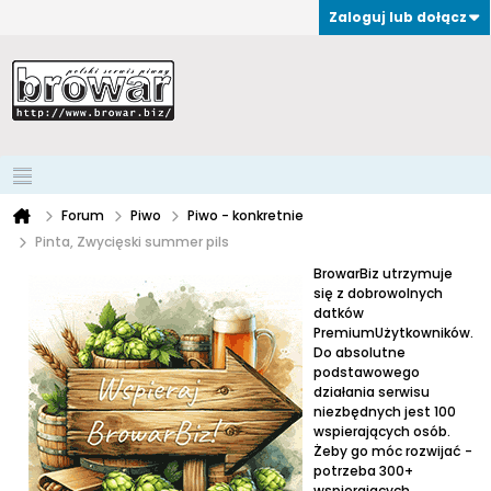
Zaloguj lub dołącz
Forum
Piwo
Piwo - konkretnie
Pinta, Zwycięski summer pils
BrowarBiz utrzymuje
się z dobrowolnych
datków
PremiumUżytkowników.
Do absolutne
podstawowego
działania serwisu
niezbędnych jest 100
wspierających osób.
Żeby go móc rozwijać -
potrzeba 300+
wspierających.