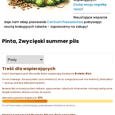
Dodaj swoją cegiełkę
teraz
!
Nieustające wsparcie
daje nam sklep piwowarski
Centrum Piwowarstwa
pokrywając
resztę brakujących talarów - zapraszamy na zakupy!
Pinta, Zwycięski summer pils
Treść dla wspierających
Treść dostępna jest dla osób, które wspierają działanie
Browar.Bizu
.
To nic nowego. Za wszystko, co tu widzisz (i za to, czego jeszcze nie widzisz), ktoś płaci
— pracą, wiedzą albo pieniędzmi.
Browar.Biz to miejsce bez reklam, sponsorów i ukrytych interesów. Istnieje wyłącznie
dzięki ludziom, którzy uznali, że warto.
Aktualny poziom wsparcia:
41%
To cel finansowy umożliwiający podstawowe działanie serwisu.
Możesz wesprzeć Browar.Biz na dwa sposoby: