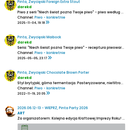
Pinta, Zwycięski Foreign Extra Stout
darekd
Piwo z serii "Niech świat pozna Twoje piwo" - piwo według przepisu Artura Pasiecznego
Channel:
Piwo - konkretnie
2025-11-04, 19:18
Pinta, Zwycięski Maibock
darekd
Seria: "Niech świat pozna Twoje piwo" - receptura piwowara domowego Marcina Bukały
Channel:
Piwo - konkretnie
2025-05-05, 23:17
Pinta, Zwycięski Chocolate Brown Porter
darekd
Styl brytyjski, górna fermentacja.
Pasteryzowane, niefiltrowane inspirowane recepturą Kacpra Myślińskiego. Zwycięskie piwo w konkursie Niech Świat pozna Twoje Piwo 2022.
Channel:
Piwo - konkretnie
2022-11-19, 20:05
2026.06.12-13 - WIEPRZ, Pinta Party 2026
ART
Za organizatorem:
Kolejna edycja Kraftowej Imprezy Roku!
Wid