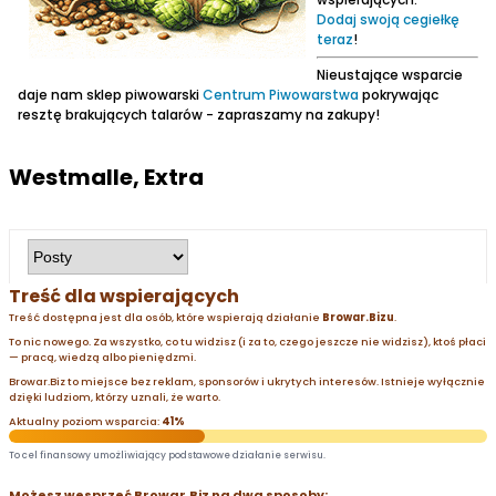
Dodaj swoją cegiełkę
teraz
!
Nieustające wsparcie
daje nam sklep piwowarski
Centrum Piwowarstwa
pokrywając
resztę brakujących talarów - zapraszamy na zakupy!
Westmalle, Extra
Treść dla wspierających
Treść dostępna jest dla osób, które wspierają działanie
Browar.Bizu
.
To nic nowego. Za wszystko, co tu widzisz (i za to, czego jeszcze nie widzisz), ktoś płaci
— pracą, wiedzą albo pieniędzmi.
Browar.Biz to miejsce bez reklam, sponsorów i ukrytych interesów. Istnieje wyłącznie
dzięki ludziom, którzy uznali, że warto.
Aktualny poziom wsparcia:
41%
To cel finansowy umożliwiający podstawowe działanie serwisu.
Możesz wesprzeć Browar.Biz na dwa sposoby: