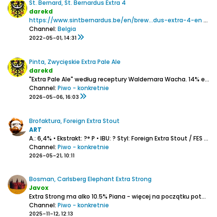
St. Bernard, St. Bernardus Extra 4
darekd
https://www.sintbernardus.be/en/brew...dus-extra-4-en
Lekki
Channel:
Belgia
2022-05-01, 14:31
Pinta, Zwycięskie Extra Pale Ale
darekd
"Extra Pale Ale" według receptury Waldemara Wacha.
14% ekstr.
Channel:
Piwo - konkretnie
2026-05-06, 16:03
Brofaktura, Foreign Extra Stout
ART
A.: 6,4% • Ekstrakt: ?° P • IBU: ?
Styl: Foreign Extra Stout / FES
Chmiele: ?
Channel:
Piwo - konkretnie
2026-05-21, 10:11
Bosman, Carlsberg Elephant Extra Strong
Javox
Extra Strong ma alko 10.5%
Piana - więcej na początku potem pełna warstwa.
Channel:
Piwo - konkretnie
2025-11-12, 12:13