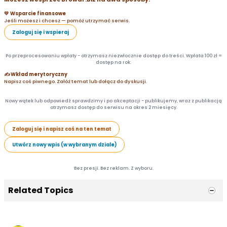
💛 Wsparcie finansowe
Jeśli możesz i chcesz — pomóż utrzymać serwis.
Zaloguj się i wspieraj
Po przeprocesowaniu wpłaty - otrzymasz niezwłocznie dostęp do treści. Wpłata 100 zł =
dostęp na rok.
✍️ Wkład merytoryczny
Napisz coś piwnego. Załóż temat lub dołącz do dyskusji.
Nowy wątek lub odpowiedź sprawdzimy i po akceptacji - publikujemy, wraz z publikacją
otrzymasz dostęp do serwisu na okres 2 miesięcy.
Zaloguj się i napisz coś na ten temat
Utwórz nowy wpis (w wybranym dziale)
Bez presji. Bez reklam. Z wyboru.
Related Topics