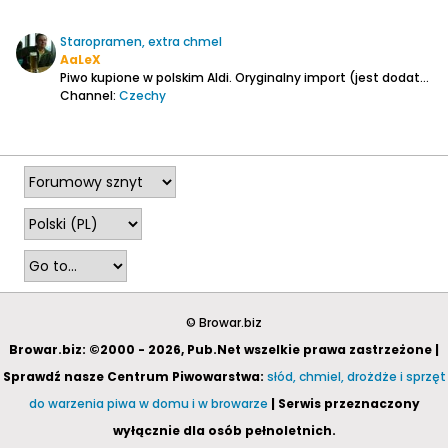
Staropramen, extra chmel
AaLeX
Piwo kupione w polskim Aldi. Oryginalny import (jest dodatkowa naklejka w języku polskim). Alkohol 4,5%. Skład: woda, słód jęczmienny, chmiel, chmielowe produkty, drożdże. Ekstraktu brak. Piana gruba z lacingiem. Zapach siarkowo-chmielowy. Barwa złota. Smak? No cóż. Zawiodłem się na tym...
Channel:
Czechy
2025-05-19, 14:44
© Browar.biz
Browar.biz: ©2000 - 2026, Pub.Net wszelkie prawa zastrzeżone |
Sprawdź nasze Centrum Piwowarstwa:
słód, chmiel, drożdże i sprzęt
do warzenia piwa w domu i w browarze
| Serwis przeznaczony
wyłącznie dla osób pełnoletnich.