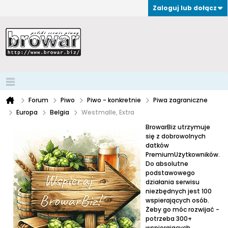
Zaloguj lub dołącz
Forum
Piwo
Piwo - konkretnie
Piwa zagraniczne
Europa
Belgia
Westmalle, Extra
BrowarBiz utrzymuje
się z dobrowolnych
datków
PremiumUżytkowników.
Do absolutne
podstawowego
działania serwisu
niezbędnych jest 100
wspierających osób.
Żeby go móc rozwijać -
potrzeba 300+
wspierających.