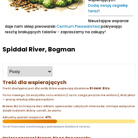
Dodaj swoją cegiełkę
teraz
!
Nieustające wsparcie
daje nam sklep piwowarski
Centrum Piwowarstwa
pokrywając
resztę brakujących talarów - zapraszamy na zakupy!
Spiddal River, Bogman
Treść dla wspierających
Treść dostępna jest dla osób, które wspierają działanie
Browar.Bizu
.
To nic nowego. Za wszystko, co tu widzisz (i za to, czego jeszcze nie widzisz), ktoś płaci
— pracą, wiedzą albo pieniędzmi.
Browar.Biz to miejsce bez reklam, sponsorów i ukrytych interesów. Istnieje wyłącznie
dzięki ludziom, którzy uznali, że warto.
Aktualny poziom wsparcia:
41%
To cel finansowy umożliwiający podstawowe działanie serwisu.
Możesz wesprzeć Browar.Biz na dwa sposoby: