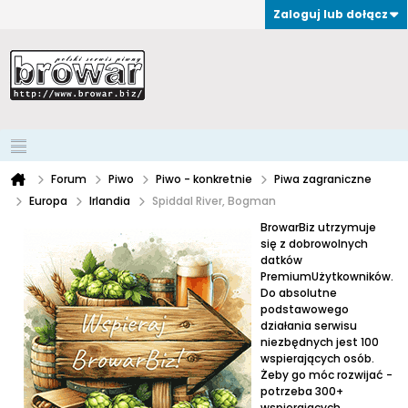
Zaloguj lub dołącz
Forum
Piwo
Piwo - konkretnie
Piwa zagraniczne
Europa
Irlandia
Spiddal River, Bogman
BrowarBiz utrzymuje
się z dobrowolnych
datków
PremiumUżytkowników.
Do absolutne
podstawowego
działania serwisu
niezbędnych jest 100
wspierających osób.
Żeby go móc rozwijać -
potrzeba 300+
wspierających.