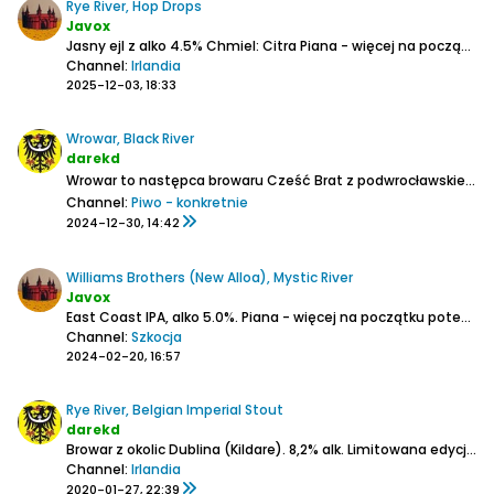
Rye River, Hop Drops
Javox
Jasny ejl z alko 4.5%
Chmiel: Citra
Piana - więcej na początku potem pełna warstewka.
Channel:
Irlandia
2025-12-03, 18:33
Wrowar, Black River
darekd
Wrowar to następca browaru Cześć Brat z podwrocławskiego Jelcza-Laskowic. Ruszyli w tym roku.
Channel:
Piwo - konkretnie
2024-12-30, 14:42
Williams Brothers (New Alloa), Mystic River
Javox
East Coast IPA, alko 5.0%.
Piana - więcej na początku potem cienka, pełna warstewka.
Channel:
Szkocja
2024-02-20, 16:57
Rye River, Belgian Imperial Stout
darekd
Browar z okolic Dublina (Kildare).
8,2% alk.
Limitowana edycja. Warka nr 1 z lutego 2018 roku
Channel:
Irlandia
2020-01-27, 22:39