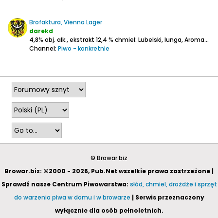
Brofaktura, Vienna Lager
darekd
4,8% obj. alk., ekstrakt 12,4 %
chmiel: Lubelski, Iunga,
Aromat - słodowy z tostowym muśnięciem, lekki chmiel
Channel:
Piwo - konkretnie
2026-08-02, 22:01
© Browar.biz
Browar.biz: ©2000 - 2026, Pub.Net wszelkie prawa zastrzeżone |
Sprawdź nasze Centrum Piwowarstwa:
słód, chmiel, drożdże i sprzęt
do warzenia piwa w domu i w browarze
| Serwis przeznaczony
wyłącznie dla osób pełnoletnich.