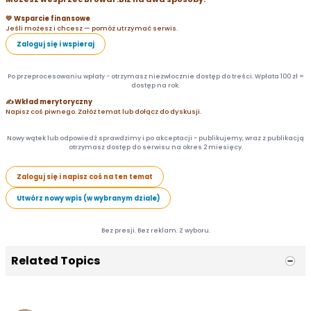
💛 Wsparcie finansowe
Jeśli możesz i chcesz — pomóż utrzymać serwis.
Zaloguj się i wspieraj
Po przeprocesowaniu wpłaty - otrzymasz niezwłocznie dostęp do treści. Wpłata 100 zł =
dostęp na rok.
✍️ Wkład merytoryczny
Napisz coś piwnego. Załóż temat lub dołącz do dyskusji.
Nowy wątek lub odpowiedź sprawdzimy i po akceptacji - publikujemy, wraz z publikacją
otrzymasz dostęp do serwisu na okres 2 miesięcy.
Zaloguj się i napisz coś na ten temat
Utwórz nowy wpis (w wybranym dziale)
Bez presji. Bez reklam. Z wyboru.
Related Topics