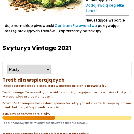
Dodaj swoją cegiełkę
teraz
!
Nieustające wsparcie
daje nam sklep piwowarski
Centrum Piwowarstwa
pokrywając
resztę brakujących talarów - zapraszamy na zakupy!
Svyturys Vintage 2021
Treść dla wspierających
Treść dostępna jest dla osób, które wspierają działanie
Browar.Bizu
.
To nic nowego. Za wszystko, co tu widzisz (i za to, czego jeszcze nie widzisz), ktoś płaci
— pracą, wiedzą albo pieniędzmi.
Browar.Biz to miejsce bez reklam, sponsorów i ukrytych interesów. Istnieje wyłącznie
dzięki ludziom, którzy uznali, że warto.
Aktualny poziom wsparcia:
41%
To cel finansowy umożliwiający podstawowe działanie serwisu.
Możesz wesprzeć Browar.Biz na dwa sposoby: