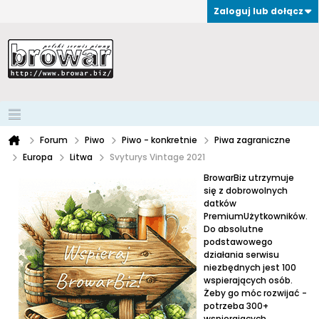
Zaloguj lub dołącz
Forum
Piwo
Piwo - konkretnie
Piwa zagraniczne
Europa
Litwa
Svyturys Vintage 2021
BrowarBiz utrzymuje
się z dobrowolnych
datków
PremiumUżytkowników.
Do absolutne
podstawowego
działania serwisu
niezbędnych jest 100
wspierających osób.
Żeby go móc rozwijać -
potrzeba 300+
wspierających.