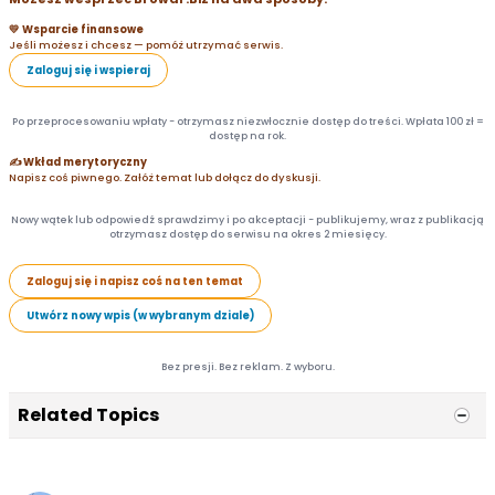
💛 Wsparcie finansowe
Jeśli możesz i chcesz — pomóż utrzymać serwis.
Zaloguj się i wspieraj
Po przeprocesowaniu wpłaty - otrzymasz niezwłocznie dostęp do treści. Wpłata 100 zł =
dostęp na rok.
✍️ Wkład merytoryczny
Napisz coś piwnego. Załóż temat lub dołącz do dyskusji.
Nowy wątek lub odpowiedź sprawdzimy i po akceptacji - publikujemy, wraz z publikacją
otrzymasz dostęp do serwisu na okres 2 miesięcy.
Zaloguj się i napisz coś na ten temat
Utwórz nowy wpis (w wybranym dziale)
Bez presji. Bez reklam. Z wyboru.
Related Topics