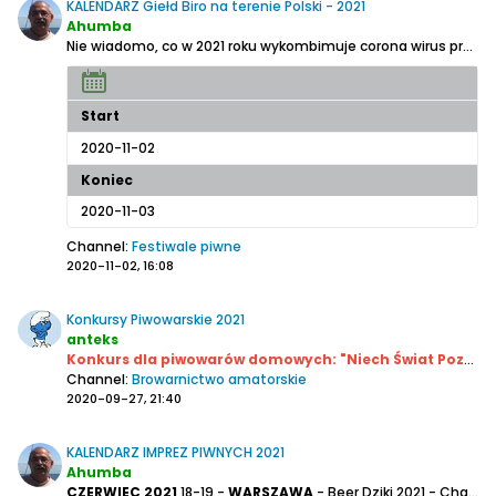
KALENDARZ Giełd Biro na terenie Polski - 2021
Ahumba
Nie wiadomo
, co w 2021 roku wykombimuje corona wirus przy poparciu polityków, a więc nie wiadomo, czy ten temat ma sens, ale ..........
Start
2020-11-02
Koniec
2020-11-03
Channel:
Festiwale piwne
2020-11-02, 16:08
Konkursy Piwowarskie 2021
anteks
Konkurs dla piwowarów domowych: "Niech Świat Pozna Twoje Piwo"03-06.03.21
Channel:
Browarnictwo amatorskie
2020-09-27, 21:40
KALENDARZ IMPREZ PIWNYCH 2021
Ahumba
CZERWIEC 2021
18-19 -
WARSZAWA
- Beer Dziki 2021 - Chata Trapera