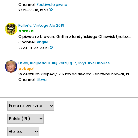
Channel:
Festiwale piwne
2021-06-10, 19:52
Fuller's, Vintage Ale 2019
darekd
O piwach z browaru Griffin z londyńskiego Chiswick (należącego do Asahi) z tej serii była dawno temu już mowa:
Channel:
Anglia
2024-11-23, 23:51
Litwa, Kłajpeda, Kūlių Vartų g. 7, Švyturys Bhouse
pebejot
W centrum Klaipedy, 2,5 km od dworca.
Olbrzymi browar, który opanował kawał litewskiego rynku znajduje się w centrum nadmorskiej Kłajpedy w odległości 2,5 km od dworca kolejowego.
Channel:
Litwa
2025-08-04, 09:30