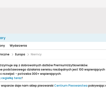
ary
zony
Wydarzenia
niczne
Europa
Niemcy
utrzymuje się z dobrowolnych datków PremiumUżytkowników.
e podstawowego działania serwisu niezbędnych jest 100 wspierających
 rozwijać - potrzeba 300+ wspierających.
 cegiełkę teraz
!
 wsparcie daje nam sklep piwowarski
Centrum Piwowarstwa
pokrywając 