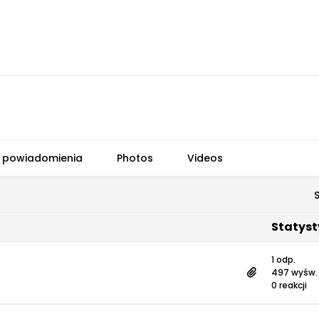
 powiadomienia
Photos
Videos
Statyst
1 odp.
497 wyśw.
0 reakcji