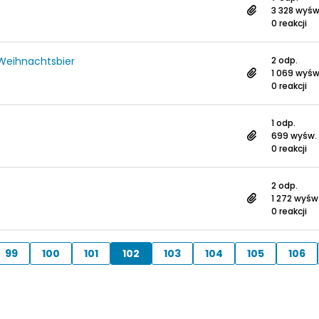
3 328 wyśw
0 reakcji
Weihnachtsbier
2 odp.
1 069 wyśw
0 reakcji
1 odp.
699 wyśw.
0 reakcji
2 odp.
1 272 wyśw
0 reakcji
99
100
101
102
103
104
105
106