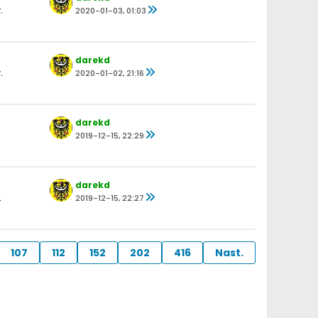
.
2020-01-03, 01:03
darekd
.
2020-01-02, 21:16
darekd
2019-12-15, 22:29
darekd
.
2019-12-15, 22:27
107
112
152
202
416
Nast.