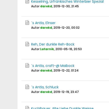
Kesselring, Urfränkisches Winterbier Spezial
Autor
darekd
,
2019-12-30, 21:45
´s Antla, E1nser
Autor
darekd
,
2019-12-20, 00:02
Reh, Der dunkle Reh-Bock
Autor
Latarnik
,
2010-05-16, 20:53
´s Antla, craft-@ Maibock
Autor
darekd
,
2019-12-22, 01:24
´s Antla, Schluck
Autor
darekd
,
2019-12-19, 23:47
Kuchlbauer, Alte Liebe Dunkle Weisse