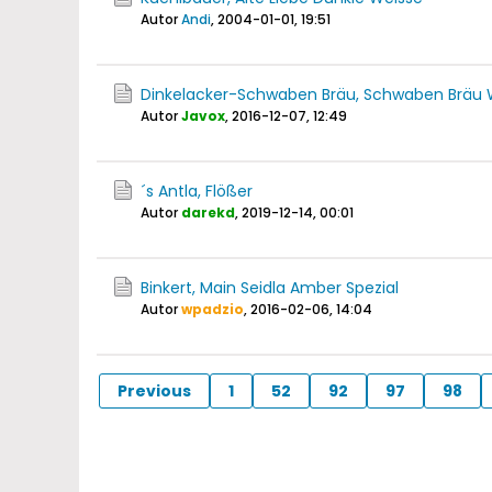
Autor
Andi
,
2004-01-01, 19:51
Dinkelacker-Schwaben Bräu, Schwaben Bräu 
Autor
Javox
,
2016-12-07, 12:49
´s Antla, Flößer
Autor
darekd
,
2019-12-14, 00:01
Binkert, Main Seidla Amber Spezial
Autor
wpadzio
,
2016-02-06, 14:04
Previous
1
52
92
97
98