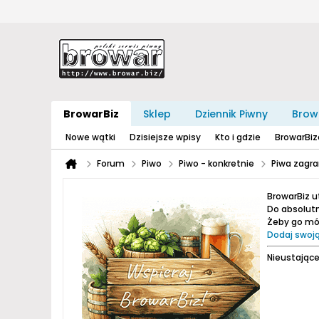
BrowarBiz
Sklep
Dziennik Piwny
Brow
Nowe wątki
Dzisiejsze wpisy
Kto i gdzie
BrowarBi
Forum
Piwo
Piwo - konkretnie
Piwa zagra
BrowarBiz 
Do absolutn
Żeby go móc
Dodaj swoją
Nieustające