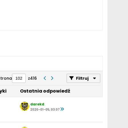
Strona
z
416
Filtruj
yki
Ostatnia odpowiedź
darekd
2020-01-05, 03:07