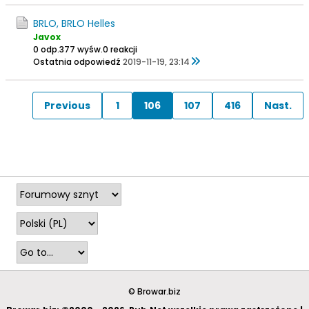
BRLO, BRLO Helles
Javox
0 odp.
377 wyśw.
0 reakcji
Ostatnia odpowiedź
2019-11-19, 23:14
Previous
1
106
107
416
Nast.
© Browar.biz