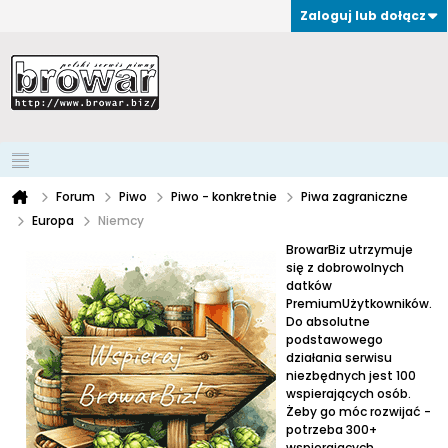
Zaloguj lub dołącz
Forum
Piwo
Piwo - konkretnie
Piwa zagraniczne
Europa
Niemcy
BrowarBiz utrzymuje
się z dobrowolnych
datków
PremiumUżytkowników.
Do absolutne
podstawowego
działania serwisu
niezbędnych jest 100
wspierających osób.
Żeby go móc rozwijać -
potrzeba 300+
wspierających.