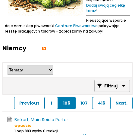
Dodaj swoją cegiełkę
teraz
!
Nieustające wsparcie
daje nam sklep piwowarski
Centrum Piwowarstwa
pokrywając
resztę brakujących talarów - zapraszamy na zakupy!
Niemcy
Filtruj
Previous
1
106
107
416
Nast.
Binkert, Main Seidla Porter
wpadzio
1 odp.
883 wyśw.
0 reakcji