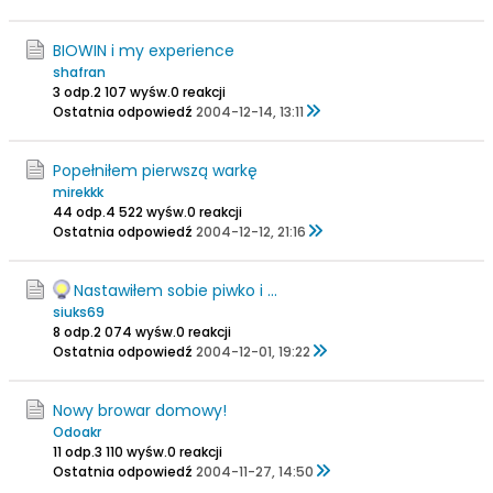
BIOWIN i my experience
shafran
3 odp.
2 107 wyśw.
0 reakcji
Ostatnia odpowiedź
2004-12-14, 13:11
Popełniłem pierwszą warkę
mirekkk
44 odp.
4 522 wyśw.
0 reakcji
Ostatnia odpowiedź
2004-12-12, 21:16
Nastawiłem sobie piwko i ...
siuks69
8 odp.
2 074 wyśw.
0 reakcji
Ostatnia odpowiedź
2004-12-01, 19:22
Nowy browar domowy!
Odoakr
11 odp.
3 110 wyśw.
0 reakcji
Ostatnia odpowiedź
2004-11-27, 14:50