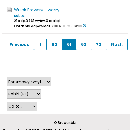
Wujek Brewery - warzy
sebox
21 odp.
3 861 wyśw.
0 reakcji
Ostatnia odpowiedź
2004-11-25, 14:33
Previous
1
60
61
62
72
Nast.
© Browar.biz