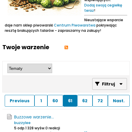
Dodaj swoją cegiełkę
teraz
!
Nieustające wsparcie
daje nam sklep piwowarski
Centrum Piwowarstwa
pokrywając
resztę brakujących talarów - zapraszamy na zakupy!
Twoje warzenie
Filtruj
Previous
1
60
61
62
72
Nast.
Buzzowe warzenie...
buzzylee
5 odp.
1 328 wyśw.
0 reakcji