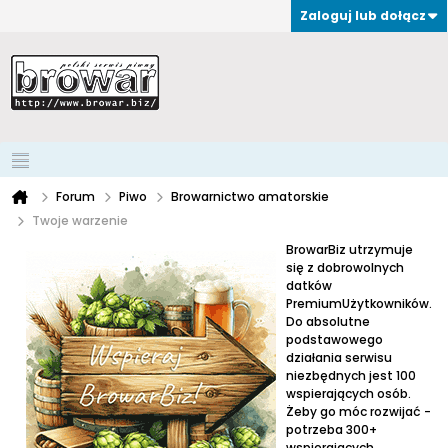
Zaloguj lub dołącz
Forum
Piwo
Browarnictwo amatorskie
Twoje warzenie
BrowarBiz utrzymuje
się z dobrowolnych
datków
PremiumUżytkowników.
Do absolutne
podstawowego
działania serwisu
niezbędnych jest 100
wspierających osób.
Żeby go móc rozwijać -
potrzeba 300+
wspierających.