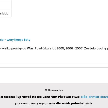
s klub
a - weryfikacja listy
e wielką prośbę do Was. Powtórka z lat 2005, 2006 i 2007.
Zostało trochę piw które nie były opis
© Browar.biz
astrzeżone | Sprawdź nasze Centrum Piwowarstwa:
słód, chmiel, dro
przeznaczony wyłącznie dla osób pełnoletnich.