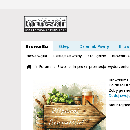
BrowarBiz
Sklep
Dziennik Piwny
Brow
Nowe wątki
Dzisiejsze wpisy
Kto i gdzie
BrowarBi
Forum
Piwo
Imprezy, promocje, wydarzenia
BrowarBiz 
Do absolutn
Żeby go móc
Dodaj swoją
Nieustające