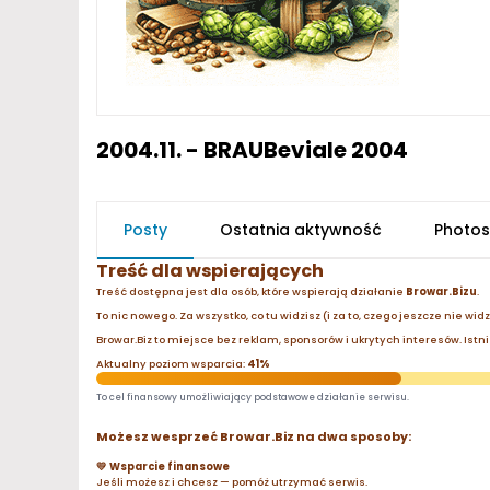
2004.11. - BRAUBeviale 2004
Posty
Ostatnia aktywność
Photos
Treść dla wspierających
Treść dostępna jest dla osób, które wspierają działanie
Browar.Bizu
.
To nic nowego. Za wszystko, co tu widzisz (i za to, czego jeszcze nie wid
Browar.Biz to miejsce bez reklam, sponsorów i ukrytych interesów. Istnie
Aktualny poziom wsparcia:
41%
To cel finansowy umożliwiający podstawowe działanie serwisu.
Możesz wesprzeć Browar.Biz na dwa sposoby:
💛 Wsparcie finansowe
Jeśli możesz i chcesz — pomóż utrzymać serwis.