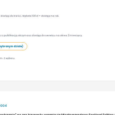
ostęp do treści. Wpłata 100 zł = dostęp na rok.
z z publikacją otrzymasz dostęp do serwisu na okres 2 miesięcy.
wybranym dziale)
am. Z wyboru.
 2004