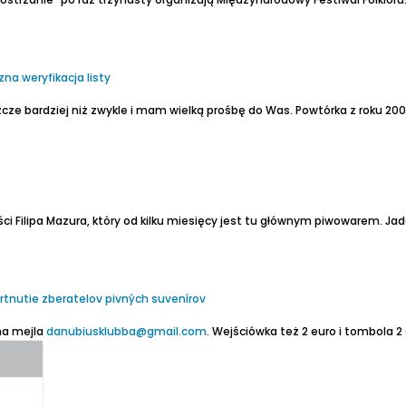
na weryfikacja listy
szcze bardziej niż zwykle i mam wielką prośbę do Was. Powtórka z roku 20
rtnutie zberatelov pivných suvenírov
 na mejla
danubiusklubba@gmail.com
. Wejściówka też 2 euro i tombola 2 