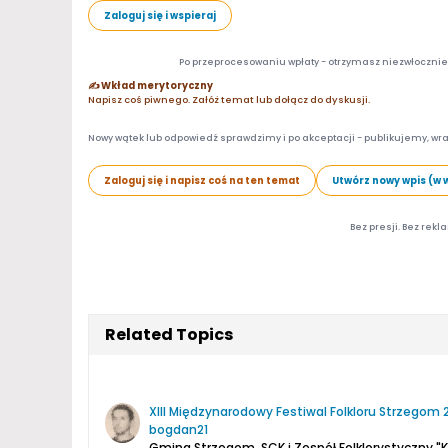
Zaloguj się i wspieraj
Po przeprocesowaniu wpłaty - otrzymasz niezwłocznie d
✍️ Wkład merytoryczny
Napisz coś piwnego. Załóż temat lub dołącz do dyskusji.
Nowy wątek lub odpowiedź sprawdzimy i po akceptacji - publikujemy, wra
Zaloguj się i napisz coś na ten temat
Utwórz nowy wpis (w 
Bez presji. Bez rekl
Related Topics
XIII Międzynarodowy Festiwal Folkloru Strzegom
bogdan21