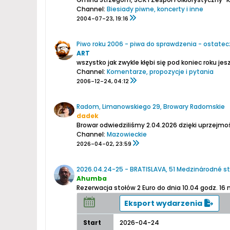
Channel:
Biesiady piwne, koncerty i inne
2004-07-23, 19:16
Piwo roku 2006 - piwa do sprawdzenia - ostatecz
ART
wszystko jak zwykle kłębi się pod koniec roku je
Channel:
Komentarze, propozycje i pytania
2006-12-24, 04:12
Radom, Limanowskiego 29, Browary Radomskie
dadek
Channel:
Mazowieckie
2026-04-02, 23:59
2026.04.24-25 - BRATISLAVA, 51 Medzinárodné st
Ahumba
Rezerwacja stołów 2 Euro do dnia 10.04 godz. 16
Eksport wydarzenia
Start
2026-04-24