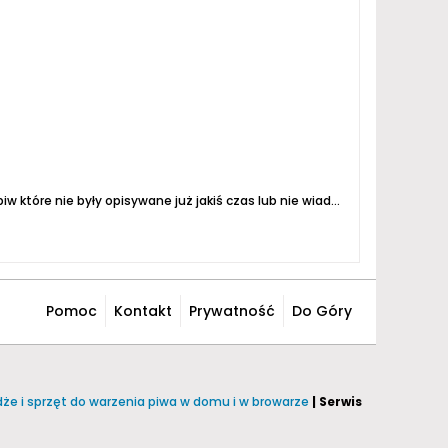
ywane już jakiś czas lub nie wiadomo na pierwszy rzut oka z całą pewnością czy dostępne były na rynku w zakończonym roku 2008...
Pomoc
Kontakt
Prywatność
Do Góry
żdże i sprzęt do warzenia piwa w domu i w browarze
| Serwis