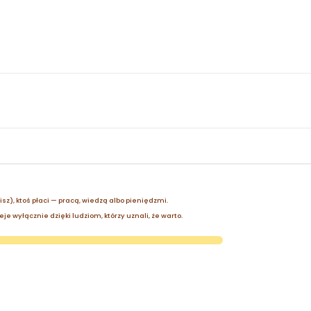
zisz), ktoś płaci — pracą, wiedzą albo pieniędzmi.
je wyłącznie dzięki ludziom, którzy uznali, że warto.