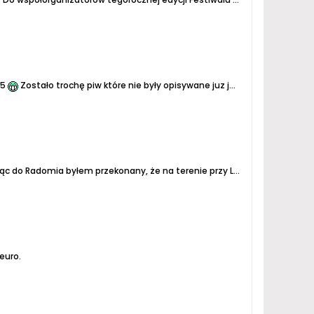
05
Zostało trochę piw które nie były opisywane juz jakiś czas lub nie wiadomo na pierwszy rzut oka z całą pewnością
Browar odwiedziliśmy 2.04.2026 dzięki uprzejmości Filipa Mazura, który od kilku miesięcy jest tu głównym piwowarem. Jadąc do Radomia byłem przekonany, że na terenie przy Limanowskiego nie zastaniemy historycznych budynków Browaru Saskich, a obecna produkcja odbywa się w jakiejś nowej hali....
euro.