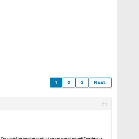
1
2
3
Nast.
Gmina Strzegom, SCK i Zespół Folklorystyczny "Kostrzanie" po raz trzynasty organizują Międzynarodowy Festiwal Folkloru. Do współorganizatorów tegorocznej edycji Festiwalu dołączyło miasto Świdnica. Tak więc Festiwal swym zasięgiem obejmuje coraz większy obszar Województwa Dolnośląskiego,...