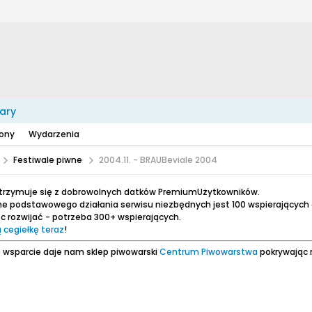
ary
zony
Wydarzenia
Festiwale piwne
2004.11. - BRAUBeviale 2004
utrzymuje się z dobrowolnych datków PremiumUżytkowników.
e podstawowego działania serwisu niezbędnych jest 100 wspierających
 rozwijać - potrzeba 300+ wspierających.
 cegiełkę teraz
!
 wsparcie daje nam sklep piwowarski
Centrum Piwowarstwa
pokrywając 