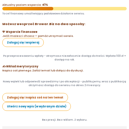
Aktualny poziom wsparcia:
41%
To cel finansowy umożliwiający podstawowe działanie serwisu.
Możesz wesprzeć Browar.Biz na dwa sposoby:
💛 Wsparcie finansowe
Jeśli możesz i chcesz — pomóż utrzymać serwis.
Zaloguj się i wspieraj
Po przeprocesowaniu wpłaty - otrzymasz niezwłocznie dostęp do treści. Wpłata 100 zł =
dostęp na rok.
✍️ Wkład merytoryczny
Napisz coś piwnego. Załóż temat lub dołącz do dyskusji.
Nowy wątek lub odpowiedź sprawdzimy i po akceptacji - publikujemy, wraz z publikacją
otrzymasz dostęp do serwisu na okres 2 miesięcy.
Zaloguj się i napisz coś na ten temat
Utwórz nowy wpis (w wybranym dziale)
Bez presji. Bez reklam. Z wyboru.