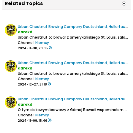
Related Topics
Urban Chestnut Brewing Company Deutschland, Hallertauer Hopfenperle Lager
darekd
Urban Chestnut to browar z amerykańskiego St. Louis, założony w 2010 r. przez Bawarczyka Floriana Kuplenta, którego filozofią jest łączenie piwowarskiego nowego i starego świata.
Channel:
Niemcy
2024-11-30, 23:35
Urban Chestnut Brewing Company Deutschland, Hallertauer Festbier Märzen
darekd
Urban Chestnut to browar z amerykańskiego St. Louis, założony w 2010 r. przez Bawarczyka Floriana Kuplenta, którego filozofią jest łączenie piwowarskiego nowego i starego świata.
Channel:
Niemcy
2024-12-27, 21:18
Urban Chestnut Brewing Company Deutschland, Hallertauer O'Drahts Lager
darekd
O tym ciekawym browarzy z Górnej Bawarii wspominałem przy okazji ich Hellesa:
Channel:
Niemcy
2024-11-09, 18:46