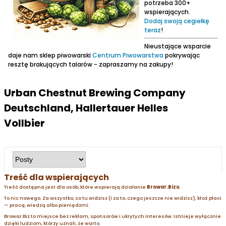
potrzeba 300+
wspierających.
Dodaj swoją cegiełkę
teraz
!
Nieustające wsparcie
daje nam sklep piwowarski
Centrum Piwowarstwa
pokrywając
resztę brakujących talarów - zapraszamy na zakupy!
Urban Chestnut Brewing Company
Deutschland, Hallertauer Helles
Vollbier
Treść dla wspierających
Treść dostępna jest dla osób, które wspierają działanie
Browar.Bizu
.
To nic nowego. Za wszystko, co tu widzisz (i za to, czego jeszcze nie widzisz), ktoś płaci
— pracą, wiedzą albo pieniędzmi.
Browar.Biz to miejsce bez reklam, sponsorów i ukrytych interesów. Istnieje wyłącznie
dzięki ludziom, którzy uznali, że warto.