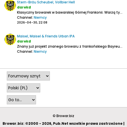
Stern-Bräu Scheubel, Vollbier Hell
darekd
Klasyczny browarek w bawarskiej Górnej Frankonii. Warzą tylko dwa rodzaje piwa. Oprócz tego jeszcze ciemne.
Channel:
Niemcy
2026-04-30, 22:08
Maisel, Maisel & Friends Urban IPA
darekd
Znany już projekt znanego browaru z frankońskiego Bayreuth.
Channel:
Niemcy
2026-01-04, 16:37
© Browar.biz
Browar.biz: ©2000 - 2026, Pub.Net wszelkie prawa zastrzeżone |