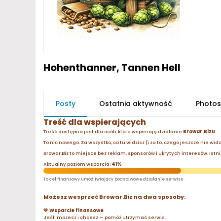
Hohenthanner, Tannen Hell
Posty
Ostatnia aktywność
Photos
Treść dla wspierających
Treść dostępna jest dla osób, które wspierają działanie
Browar.Bizu
.
To nic nowego. Za wszystko, co tu widzisz (i za to, czego jeszcze nie wid
Browar.Biz to miejsce bez reklam, sponsorów i ukrytych interesów. Istnie
Aktualny poziom wsparcia:
41%
To cel finansowy umożliwiający podstawowe działanie serwisu.
Możesz wesprzeć Browar.Biz na dwa sposoby:
💛 Wsparcie finansowe
Jeśli możesz i chcesz — pomóż utrzymać serwis.