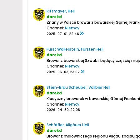
Rittmayer, Hell
darekd
Znany w Polsce browar z bawarskiej Górnej Frankon
Channel:
Niemcy
2025-07-01, 22:46
Fürst Wallerstein, Fürsten Hell
darekd
Browar z bawarskiej Szwabii będący częścią maj
Channel:
Niemcy
2025-06-03, 23:02
Stern-Bräu Scheubel, Vollbier Hell
darekd
Klasyczny browarek w bawarskiej Górnej Frankoni
Channel:
Niemcy
2026-04-30, 22:08
Schäffler, Allgäuer Hell
darekd
Browar z malowniczego regionu Allgäu znajdując