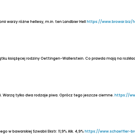
ii warzy różne hellesy, m.in. ten Landbier Hell
https://www.browar.biz/fo
ątku książęcej rodziny Oettingen-Wallerstein.
Co prawda mają na rozkła
i. Warzą tylko dwa rodzaje piwa. Oprócz tego jeszcze ciemne.
https://ww
ego w bawarskiej Szwabii
Ekstr. 11,9%
Alk. 4,9%
https://www.schaeffler-br