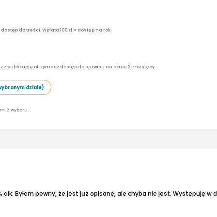
ostęp do treści. Wpłata 100 zł = dostęp na rok.
z z publikacją otrzymasz dostęp do serwisu na okres 2 miesięcy.
wybranym dziale)
am. Z wyboru.
 alk.
Byłem pewny, że jest już opisane, ale chyba nie jest.
Występuję w dw