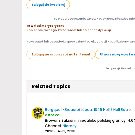
Zaloguj się i wspieraj
Po przeprocesowaniu wpłaty - otrzymasz niezwłocznie d
✍️ Wkład merytoryczny
Napisz coś piwnego. Załóż temat lub dołącz do dyskusji.
Nowy wątek lub odpowiedź sprawdzimy i po akceptacji - publikujemy, wra
Zaloguj się i napisz coś na ten temat
Utwórz nowy wpis (w 
Bez presji. Bez rekl
Related Topics
Bergquell-Brauerei Löbau, 1846 Hell / Hell Retro
darekd
Browar z Saksonii, niedaleko polskiej granicy.
4,6%
Channel:
Niemcy
2026-04-19, 21:38