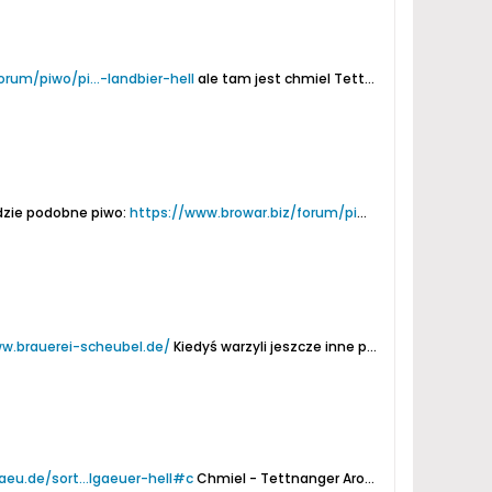
rum/piwo/pi...-landbier-hell
ale tam jest chmiel Tettnanger a tu Hallertauer. Też 4,9% alk.
dzie podobne piwo:
https://www.browar.biz/forum/piwo/pi...-hell-original
w.brauerei-scheubel.de/
Kiedyś warzyli jeszcze inne piwa:
https://www.b
aeu.de/sort...lgaeuer-hell#c
Chmiel - Tettnanger
Aromat - słodowy, miękka słodowość z tonami ziarna i białego pieczywa....