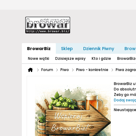
BrowarBiz
Sklep
Dziennik Piwny
Brow
Nowe wątki
Dzisiejsze wpisy
Kto i gdzie
BrowarBi
Forum
Piwo
Piwo - konkretnie
Piwa zagra
BrowarBiz 
Do absolutn
Żeby go móc
Dodaj swoją
Nieustające