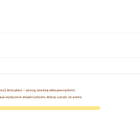
zisz), ktoś płaci — pracą, wiedzą albo pieniędzmi.
je wyłącznie dzięki ludziom, którzy uznali, że warto.