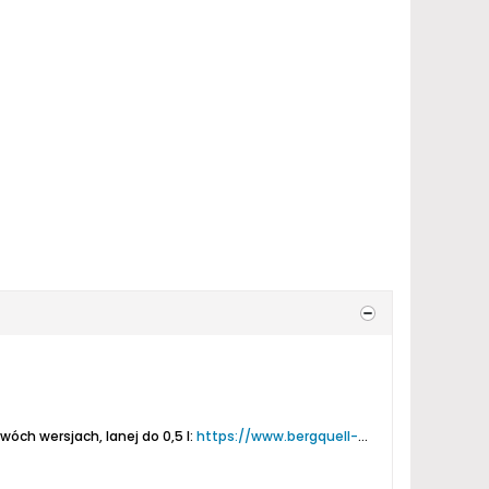
óch wersjach, lanej do 0,5 l:
https://www.bergquell-porter.de/brau...ell-1846-hell/