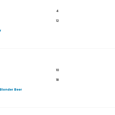
4
12
r
10
18
Blonder Beer