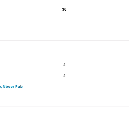
36
4
4
e, Nbeer Pub