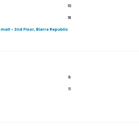
10
18
 mall - 2nd Floor, Bierre Republic
6
11