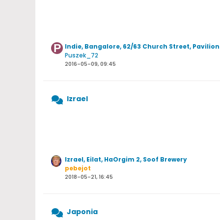
Indie, Bangalore, 62/63 Church Street, Pavilion
Puszek_72
2016-05-09, 09:45
Izrael
Izrael, Eilat, HaOrgim 2, Soof Brewery
pebejot
2018-05-21, 16:45
Japonia