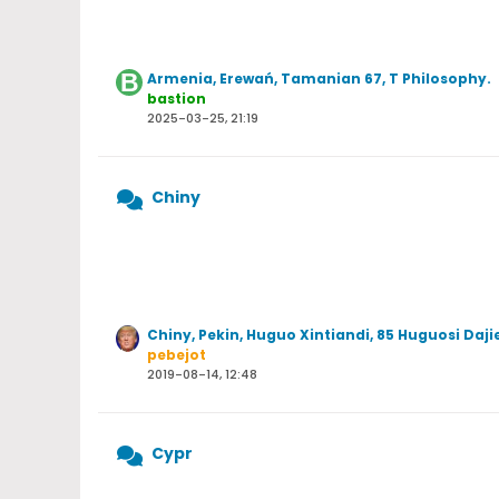
Armenia, Erewań, Tamanian 67, T Philosophy.
bastion
2025-03-25, 21:19
Chiny
Chiny, Pekin, Huguo Xintiandi, 85 Huguosi Daji
pebejot
2019-08-14, 12:48
Cypr