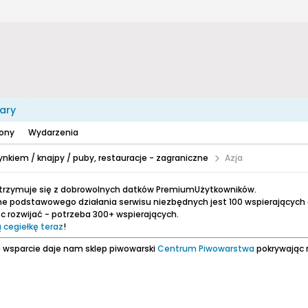
ary
zony
Wydarzenia
nkiem / knajpy / puby, restauracje - zagraniczne
Azja
utrzymuje się z dobrowolnych datków PremiumUżytkowników.
e podstawowego działania serwisu niezbędnych jest 100 wspierających
 rozwijać - potrzeba 300+ wspierających.
 cegiełkę teraz
!
 wsparcie daje nam sklep piwowarski
Centrum Piwowarstwa
pokrywając 