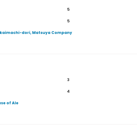
5
5
Sakaimachi-dori, Matsuya Company
3
4
se of Ale