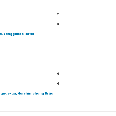
2
9
d, Yanggakdo Hotel
4
4
ngnae-gu, Hurshimchung Bräu