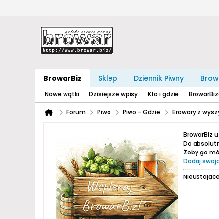
BrowarBiz
Sklep
Dziennik Piwny
Brow
Nowe wątki
Dzisiejsze wpisy
Kto i gdzie
BrowarBi
Forum
Piwo
Piwo - Gdzie
Browary z wyszy
BrowarBiz 
Do absolutn
Żeby go móc
Dodaj swoją
Nieustające