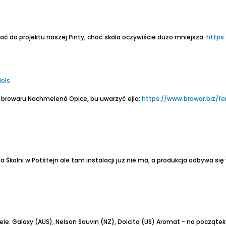
ć do projektu naszej Pinty, choć skala oczywiście dużo mniejsza.
https:
dols
z browaru Nachmelená Opice, bu uwarzyć ejla:
https://www.browar.biz/for
e: Galaxy (AUS), Nelson Sauvin (NZ), Dolcita (US)
Aromat - na początek owce jak z gumy balono