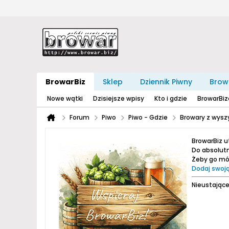
BrowarBiz
Sklep
Dziennik Piwny
Brow
Nowe wątki
Dzisiejsze wpisy
Kto i gdzie
BrowarBi
Forum
Piwo
Piwo - Gdzie
Browary z wyszy
BrowarBiz 
Do absolutn
Żeby go móc
Dodaj swoją
Nieustające