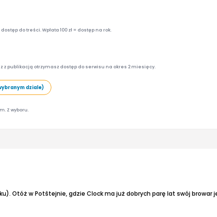
ostęp do treści. Wpłata 100 zł = dostęp na rok.
z z publikacją otrzymasz dostęp do serwisu na okres 2 miesięcy.
wybranym dziale)
am. Z wyboru.