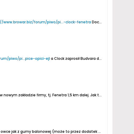
//www.browar.biz/forum/piwo/pi...-clock-fenetra
Dochmielony na zimno...
um/piwo/pi...pice-opici-ejl
a Clock zaprosił Budvara do wspólnego uwarzenia klasyki czeskiej...
Co prawda na etykiecie napisano adres Clocka na Školni w Potštejn ale tam instalacji już nie ma, a produkcja odbywa się w nowym zakładzie firmy, tj. Fenetra 1,5 km dalej. Jak tu ktoś sensownie wyjaśni
wej (może to przez dodatek pszenicznych i owocowych płatków), po przelaniu to agrestowo-winogronowe,...