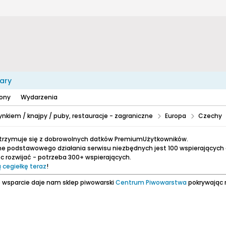
ary
zony
Wydarzenia
nkiem / knajpy / puby, restauracje - zagraniczne
Europa
Czechy
utrzymuje się z dobrowolnych datków PremiumUżytkowników.
e podstawowego działania serwisu niezbędnych jest 100 wspierających
 rozwijać - potrzeba 300+ wspierających.
 cegiełkę teraz
!
 wsparcie daje nam sklep piwowarski
Centrum Piwowarstwa
pokrywając 