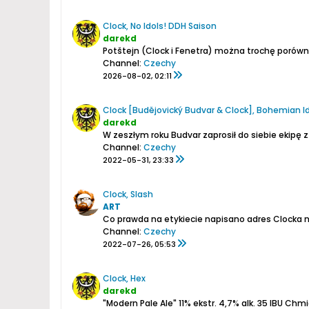
Clock, No Idols! DDH Saison
darekd
Potštejn (Clock i Fenetra) można trochę porówna
Channel:
Czechy
2026-08-02, 02:11
Clock [Budějovický Budvar & Clock], Bohemian I
darekd
W zeszłym roku Budvar zaprosił do siebie ekipę 
Channel:
Czechy
2022-05-31, 23:33
Clock, Slash
ART
Channel:
Czechy
2022-07-26, 05:53
Clock, Hex
darekd
"Modern Pale Ale"
11% ekstr.
4,7% alk.
35 IBU
Chmiel