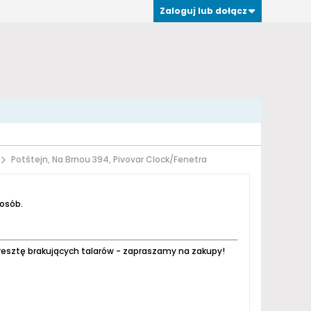
Zaloguj lub dołącz
Potštejn, Na Brnou 394, Pivovar Clock/Fenetra
 osób.
resztę brakujących talarów - zapraszamy na zakupy!