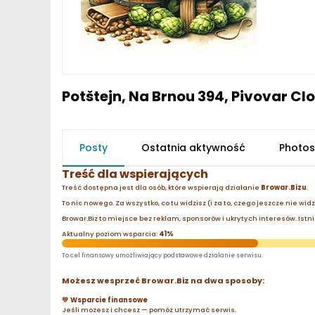
Potštejn, Na Brnou 394, Pivovar Cl
Posty
Ostatnia aktywność
Photos
Treść dla wspierających
Treść dostępna jest dla osób, które wspierają działanie
Browar.Bizu
.
To nic nowego. Za wszystko, co tu widzisz (i za to, czego jeszcze nie wid
Browar.Biz to miejsce bez reklam, sponsorów i ukrytych interesów. Istnie
Aktualny poziom wsparcia:
41%
To cel finansowy umożliwiający podstawowe działanie serwisu.
Możesz wesprzeć Browar.Biz na dwa sposoby:
💛 Wsparcie finansowe
Jeśli możesz i chcesz — pomóż utrzymać serwis.