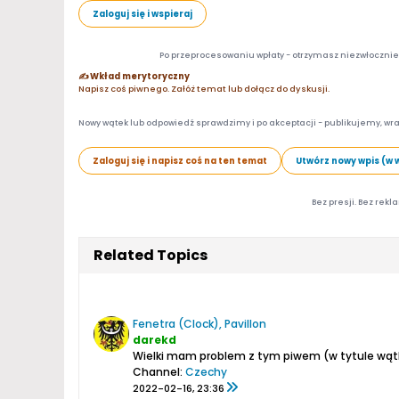
Zaloguj się i wspieraj
Po przeprocesowaniu wpłaty - otrzymasz niezwłocznie d
✍️ Wkład merytoryczny
Napisz coś piwnego. Załóż temat lub dołącz do dyskusji.
Nowy wątek lub odpowiedź sprawdzimy i po akceptacji - publikujemy, wra
Zaloguj się i napisz coś na ten temat
Utwórz nowy wpis (w 
Bez presji. Bez rekl
Related Topics
Fenetra (Clock), Pavillon
darekd
Channel:
Czechy
2022-02-16, 23:36