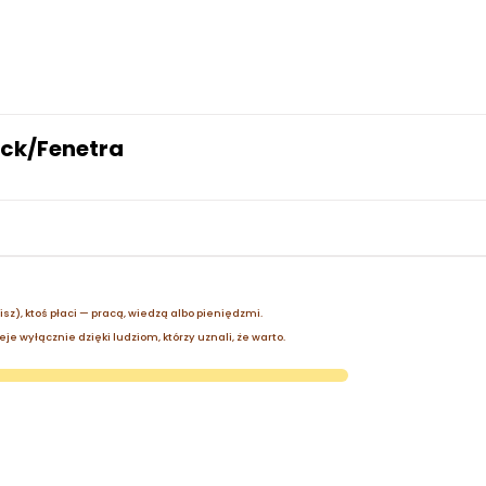
ock/Fenetra
zisz), ktoś płaci — pracą, wiedzą albo pieniędzmi.
je wyłącznie dzięki ludziom, którzy uznali, że warto.