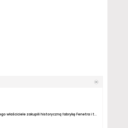
Wielki mam problem z tym piwem (w tytule wątku). Otóż w Potštejnie, gdzie Clock ma już dobrych parę lat swój browar jego właściciele zakupili historyczną fabrykę Fenetra i tam warzą nowe piwa pod nową marką. Chodzi o piwa kojarzące się z Belgią - saisony, spontaniczna fermentacja, itd....