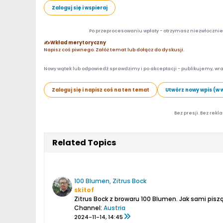
Zaloguj się i wspieraj
Po przeprocesowaniu wpłaty - otrzymasz niezwłocznie d
✍️ Wkład merytoryczny
Napisz coś piwnego. Załóż temat lub dołącz do dyskusji.
Nowy wątek lub odpowiedź sprawdzimy i po akceptacji - publikujemy, wra
Zaloguj się i napisz coś na ten temat
Utwórz nowy wpis (w 
Bez presji. Bez rekl
Related Topics
100 Blumen, Zitrus Bock
skitof
Zitrus Bock z browaru 100 Blumen. Jak sami piszą:
Channel:
Austria
2024-11-14, 14:45