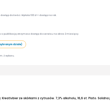
ostęp do treści. Wpłata 100 zł = dostęp na rok.
z z publikacją otrzymasz dostęp do serwisu na okres 2 miesięcy.
wybranym dziale)
am. Z wyboru.
 Kreativbier ze skórkami z cytrusów. 7,3% alkoholu, 16,6 st. Plato.
Solidna produkcja. Z jed