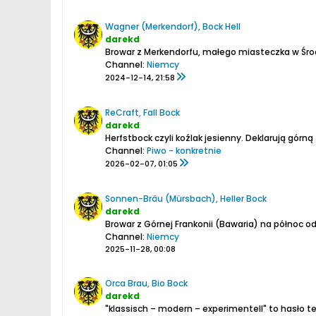
Wagner (Merkendorf), Bock Hell
darekd
Browar z Merkendorfu, małego miasteczka w Środ
Channel:
Niemcy
2024-12-14, 21:58
ReCraft, Fall Bock
darekd
Herfstbock czyli koźlak jesienny. Deklarują górn
Channel:
Piwo - konkretnie
2026-02-07, 01:05
Sonnen-Bräu (Mürsbach), Heller Bock
darekd
Browar z Górnej Frankonii (Bawaria) na północ 
Channel:
Niemcy
2025-11-28, 00:08
Orca Brau, Bio Bock
darekd
"klassisch – modern – experimentell"
to hasło t