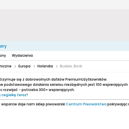
ary
zony
Wydarzenia
niczne
Europa
Holandia
Budels, Bock
utrzymuje się z dobrowolnych datków PremiumUżytkowników.
e podstawowego działania serwisu niezbędnych jest 100 wspierających
 rozwijać - potrzeba 300+ wspierających.
 cegiełkę teraz
!
 wsparcie daje nam sklep piwowarski
Centrum Piwowarstwa
pokrywając 