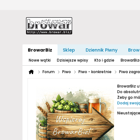
BrowarBiz
Sklep
Dziennik Piwny
Brow
Nowe wątki
Dzisiejsze wpisy
Kto i gdzie
BrowarBi
Forum
Piwo
Piwo - konkretnie
Piwa zagra
BrowarBiz 
Do absolutn
Żeby go móc
Dodaj swoją
Nieustające