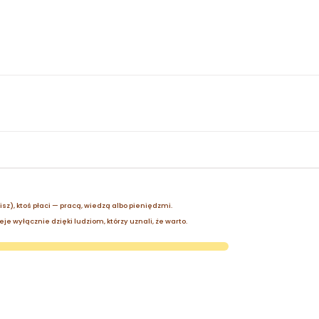
zisz), ktoś płaci — pracą, wiedzą albo pieniędzmi.
je wyłącznie dzięki ludziom, którzy uznali, że warto.