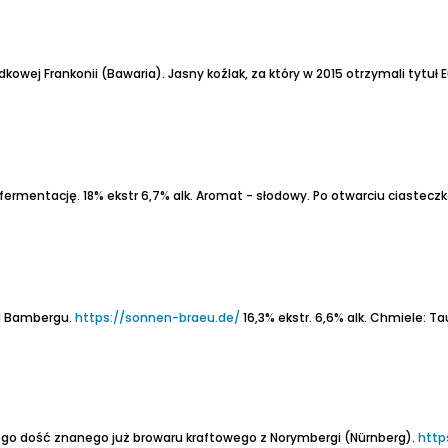
kowej Frankonii (Bawaria).
Jasny koźlak, za który w 2015 otrzymali tytuł
ą fermentację.
18% ekstr
6,7% alk.
Aromat - słodowy. Po otwarciu ciasteczkowe tony z karmelem i nieco akcentów p
od Bambergu.
https://sonnen-braeu.de/
16,3% ekstr.
6,6% alk.
Chmiele: Tau
ego dość znanego już browaru kraftowego z Norymbergi (Nürnberg).
http