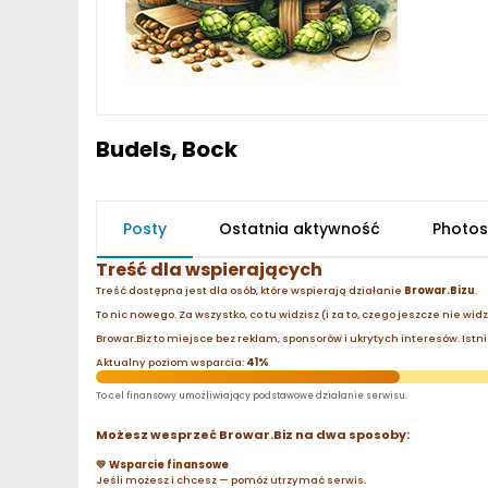
Budels, Bock
Posty
Ostatnia aktywność
Photos
Treść dla wspierających
Treść dostępna jest dla osób, które wspierają działanie
Browar.Bizu
.
To nic nowego. Za wszystko, co tu widzisz (i za to, czego jeszcze nie wid
Browar.Biz to miejsce bez reklam, sponsorów i ukrytych interesów. Istnie
Aktualny poziom wsparcia:
41%
To cel finansowy umożliwiający podstawowe działanie serwisu.
Możesz wesprzeć Browar.Biz na dwa sposoby:
💛 Wsparcie finansowe
Jeśli możesz i chcesz — pomóż utrzymać serwis.