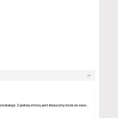
nej strony jest klasyczny bock ze swoimi cechami charakterystycznymi, z drugiej czuć jakieś przełamanie smakowe i aromatyczne. Skórki cytrusów nie...