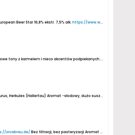
 European Beer Star
16,8% ekstr.
7,5% alk.
https://www.wagner-merkendorf.de/unsere-biersorten/
odpiekanych. Po przelaniu karmel i podsuszone owoce, minimalne rozpuszczalnikowe muśnięcie i znikomy...
rus, Herkules (Hallertau)
Aromat -słodowy, dużo suszu owocowego, lekki karmel, trochę chmielu (nieco kwiatowy, też ziołowy)...
s://orcabrau.de/
Bez filtracji, bez pasteryzacji
Aromat - intensywnie słodowy, ciasteczkowy, podpalany, trochę karmelu...