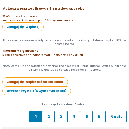
Możesz wesprzeć Browar.Biz na dwa sposoby:
💛 Wsparcie finansowe
Jeśli możesz i chcesz — pomóż utrzymać serwis.
Zaloguj się i wspieraj
Po przeprocesowaniu wpłaty - otrzymasz niezwłocznie dostęp do treści. Wpłata 100 zł =
dostęp na rok.
✍️ Wkład merytoryczny
Napisz coś piwnego. Załóż temat lub dołącz do dyskusji.
Nowy wątek lub odpowiedź sprawdzimy i po akceptacji - publikujemy, wraz z publikacją
otrzymasz dostęp do serwisu na okres 2 miesięcy.
Zaloguj się i napisz coś na ten temat
Utwórz nowy wpis (w wybranym dziale)
Bez presji. Bez reklam. Z wyboru.
1
2
3
4
5
6
Nast.