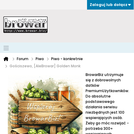
Zaloguj lub dołącz
Forum
Piwo
Piwo - konkretnie
Gościszewo, [AleBrowar] Golden Monk
BrowarBiz utrzymuje
się z dobrowolnych
datków
PremiumUżytkowników.
Do absolutne
podstawowego
działania serwisu
niezbędnych jest 100
wspierających osób.
Żeby go móc rozwijać -
potrzeba 300+
wspierających.