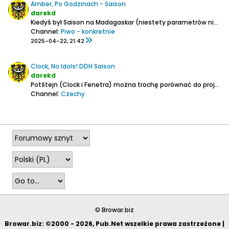
Amber, Po Godzinach - Saison
darekd
Kiedyś był Saison na Madagaskar (niestety parametrów nie pamiętam), ale po lekturze tamtego wątku:
Channel:
Piwo - konkretnie
2025-04-22, 21:42
Clock, No Idols! DDH Saison
darekd
Potštejn (Clock i Fenetra) można trochę porównać do projektu naszej Pinty, choć skala oczywiście dużo mniejsza.
Channel:
Czechy
2026-08-02, 02:11
© Browar.biz
Browar.biz: ©2000 - 2026, Pub.Net wszelkie prawa zastrzeżone |