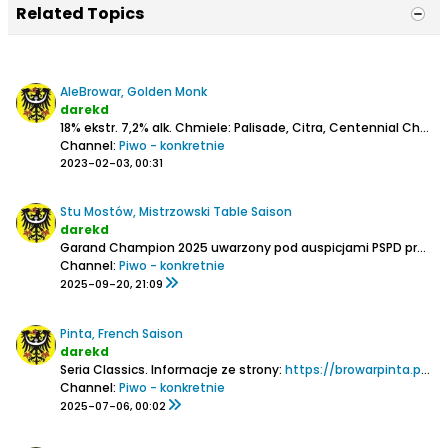
Related Topics
AleBrowar, Golden Monk
darekd
18% ekstr.
7,2% alk.
Chmiele: Palisade, Citra, Centennial
Chyba skład i receptura nie zmieniła się z okresu kontraktowego AleBrowaru:
Channel:
Piwo - konkretnie
2023-02-03, 00:31
Stu Mostów, Mistrzowski Table Saison
darekd
Garand Champion 2025 uwarzony pod auspicjami PSPD przez Łukasza Kantora i przy jego udziale uwarzone następnie we Wrocławiu
Channel:
Piwo - konkretnie
2025-09-20, 21:09
Pinta, French Saison
darekd
Seria Classics.
Informacje ze strony:
https://browarpinta.pl/produkt/pinta...french-saison/
Channel:
Piwo - konkretnie
2025-07-06, 00:02