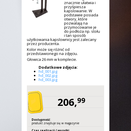
znacznie ułatwia i
przyśpiesza
kapslowanie. W
podstawie posiada
otwory, które
pozwalają na
przymocowanie je
do podłoża np. stołu
i tan sposób
użytkowania kapslownicy jest zalecany
przez producenta.
Kolor może się różnić od
przedstawionego na zdjęciu.
Głowica 26 mm w komplecie.
Dodatkowe zdjęcia:
hd_001.jpg
hd_002.jpg
hd_003.jpg
206,
99
Dostępność
:
produkt znajduje się w magazynie
Czas realizacji / wysyłki
: