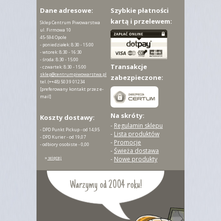
Dane adresowe:
Szybkie płatności
kartą i przelewem:
Sklep Centrum Piwowarstwa
ul. Firmowa 10
45-594 Opole
- poniedziałek: 8:30 - 15:00
- wtorek: 8:30 - 16:30
- środa: 8:30 - 15:00
Transakcje
- czwartek: 8:30 - 15:00
sklep@centrumpiwowarstwa.pl
zabezpieczone:
tel.
(++48) 503 9 01234
[preferowany kontakt przez e-
mail]
Na skróty:
Koszty dostawy:
-
Regulamin sklepu
- DPD Punkt Pickup - od 14,95
-
Lista produktów
- DPD Kurier - od 19,07
-
Promocje
- odbiory osobiste - 0,00
-
Świeża dostawa
»
więcej
-
Nowe produkty
Warzymy od 2004 roku!