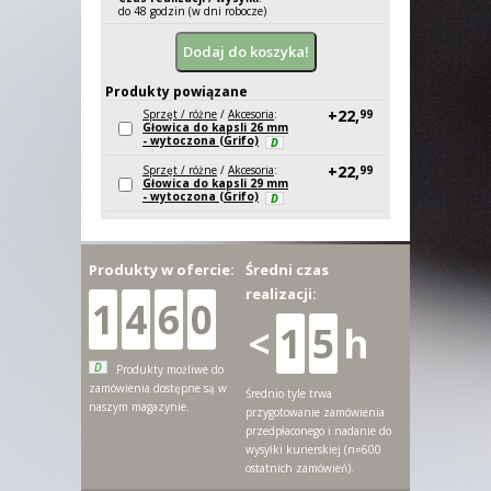
do 48 godzin (w dni robocze)
Produkty powiązane
+22,
Sprzęt / różne
/
Akcesoria
:
99
Głowica do kapsli 26 mm
- wytoczona (Grifo)
D
+22,
Sprzęt / różne
/
Akcesoria
:
99
Głowica do kapsli 29 mm
- wytoczona (Grifo)
D
Produkty w ofercie:
Średni czas
realizacji:
1
4
6
0
<
1
5
h
D
Produkty możliwe do
zamówienia dostępne są w
Średnio tyle trwa
naszym magazynie.
przygotowanie zamówienia
przedpłaconego i nadanie do
wysyłki kurierskiej (n=600
ostatnich zamówień).