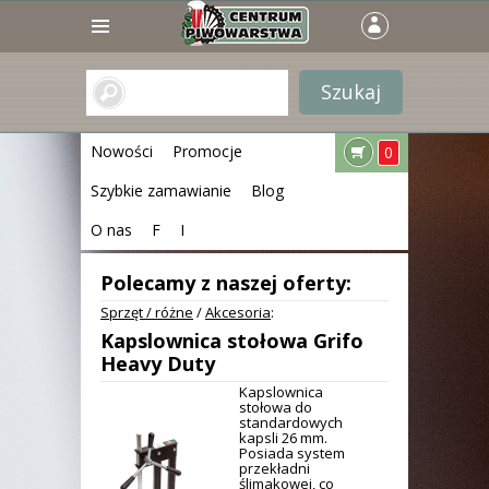
Nowości
Promocje
0
Szybkie zamawianie
Blog
O nas
F
I
Polecamy z naszej oferty:
Sprzęt / różne
/
Akcesoria
:
Kapslownica stołowa Grifo
Heavy Duty
Kapslownica
stołowa do
standardowych
kapsli 26 mm.
Posiada system
przekładni
ślimakowej, co