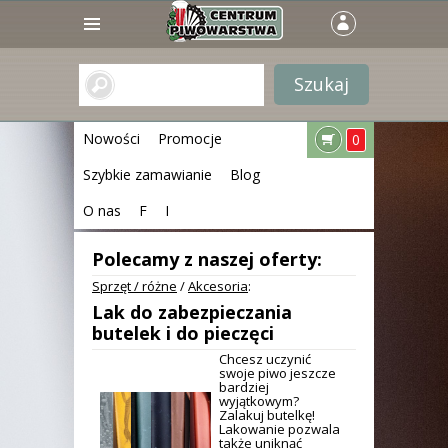
Nowości
Promocje
0
Szybkie zamawianie
Blog
O nas
F
I
Polecamy z naszej oferty:
Sprzęt / różne
/
Akcesoria
:
Lak do zabezpieczania
butelek i do pieczęci
Chcesz uczynić
swoje piwo jeszcze
bardziej
wyjątkowym?
Zalakuj butelkę!
Lakowanie pozwala
także uniknąć