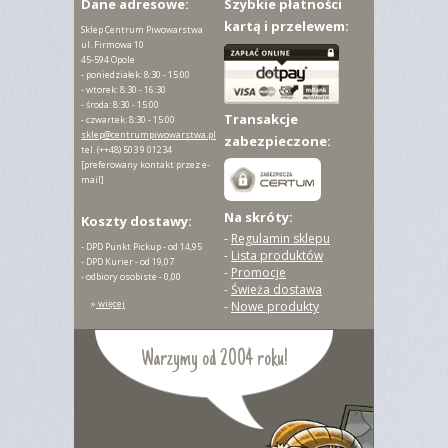
Dane adresowe:
Szybkie płatności
kartą i przelewem:
Sklep Centrum Piwowarstwa
ul. Firmowa 10
45-594 Opole
- poniedziałek: 8:30 - 15:00
- wtorek: 8:30 - 16:30
- środa: 8:30 - 15:00
Transakcje
- czwartek: 8:30 - 15:00
sklep@centrumpiwowarstwa.pl
zabezpieczone:
tel.
(++48) 503 9 01234
[preferowany kontakt przez e-
mail]
Na skróty:
Koszty dostawy:
-
Regulamin sklepu
- DPD Punkt Pickup - od 14,95
-
Lista produktów
- DPD Kurier - od 19,07
-
Promocje
- odbiory osobiste - 0,00
-
Świeża dostawa
»
więcej
-
Nowe produkty
Warzymy od 2004 roku!