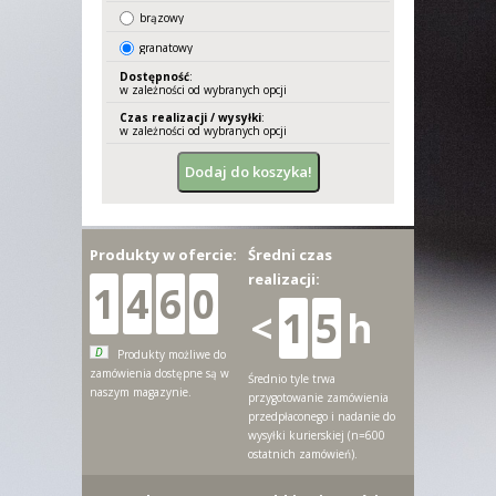
brązowy
granatowy
Dostępność
:
w zależności od wybranych opcji
Czas realizacji / wysyłki
:
w zależności od wybranych opcji
Produkty w ofercie:
Średni czas
realizacji:
1
4
6
0
<
1
5
h
D
Produkty możliwe do
zamówienia dostępne są w
Średnio tyle trwa
naszym magazynie.
przygotowanie zamówienia
przedpłaconego i nadanie do
wysyłki kurierskiej (n=600
ostatnich zamówień).