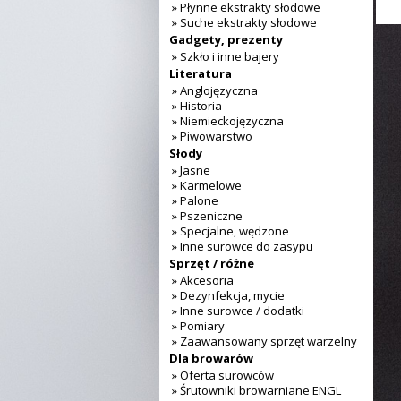
» Płynne ekstrakty słodowe
» Suche ekstrakty słodowe
Gadgety, prezenty
» Szkło i inne bajery
Literatura
» Anglojęzyczna
» Historia
» Niemieckojęzyczna
» Piwowarstwo
Słody
» Jasne
» Karmelowe
» Palone
» Pszeniczne
» Specjalne, wędzone
» Inne surowce do zasypu
Sprzęt / różne
» Akcesoria
» Dezynfekcja, mycie
» Inne surowce / dodatki
» Pomiary
» Zaawansowany sprzęt warzelny
Dla browarów
» Oferta surowców
» Śrutowniki browarniane ENGL