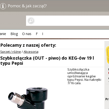
Pomoc & jak zacząć?
anie
Blog
O nas
F
I
Polecamy z naszej oferty:
Sprzęt / różne
/
Akcesoria
:
Szybkozłączka (OUT - piwo) do KEG-ów 19 l
typu Pepsi
Szybkozłączka
umożliwiająca
opróżnianie kegów
typu Pepsi. Na nakrętki
7/16 cala.
Pr