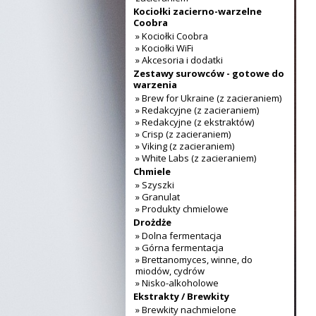
Kociołki zacierno-warzelne
Coobra
» Kociołki Coobra
» Kociołki WiFi
» Akcesoria i dodatki
Zestawy surowców - gotowe do
warzenia
» Brew for Ukraine (z zacieraniem)
» Redakcyjne (z zacieraniem)
» Redakcyjne (z ekstraktów)
» Crisp (z zacieraniem)
» Viking (z zacieraniem)
» White Labs (z zacieraniem)
Chmiele
» Szyszki
» Granulat
» Produkty chmielowe
Drożdże
» Dolna fermentacja
» Górna fermentacja
» Brettanomyces, winne, do
miodów, cydrów
» Nisko-alkoholowe
Ekstrakty / Brewkity
» Brewkity nachmielone