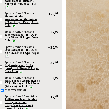
cala) złączka push-in -
nakrętka 7/16 cala (FFL)
D
+129,
Sprzęt / różne
/
Akcesoria
:
99
Manometr do
sprawdzania ciśnienia w
KEG-ach typu Pepsi, Coca
Cola
D
+37,
Sprzęt / różne
/
Akcesoria
:
99
Szybkozłączka (IN - CO2)
do KEG-ów 19 l typu Coca
Cola
D
+36,
Sprzęt / różne
/
Akcesoria
:
99
Szybkozłączka (IN - CO2)
do KEG-ów 19 l typu Pepsi
D
+37,
Sprzęt / różne
/
Akcesoria
:
99
Szybkozłączka (OUT -
piwo) do KEG-ów 19 l typu
Coca Cola
D
+3,
Sprzęt / różne
/
Akcesoria
:
99
Wąż / rurka / wężyk piwny i
CO2 - Flexlayer 6,7x9,5mm
(3/8 cala) - 0,5 mb
D
w jednym odcinku
+17,
Sprzęt / różne
/
Dezynfekcja
:
49
TM Desana Max - środek
do czyszczenia i
dezynfekcji instalacji
piwnych - 45 g
D