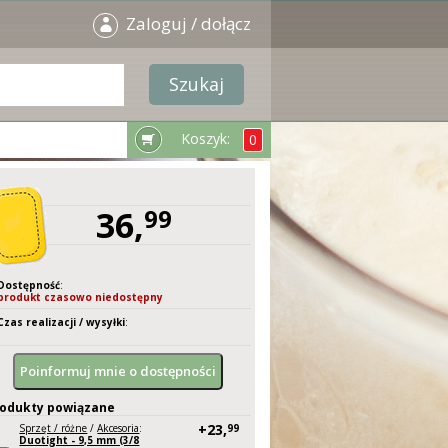
Zaloguj / dołącz
Koszyk:
0
36,
99
Dostępność
:
produkt czasowo niedostępny
Czas realizacji / wysyłki
:
-
odukty powiązane
+23,
Sprzęt / różne
/
Akcesoria
:
99
Duotight - 9,5 mm (3/8