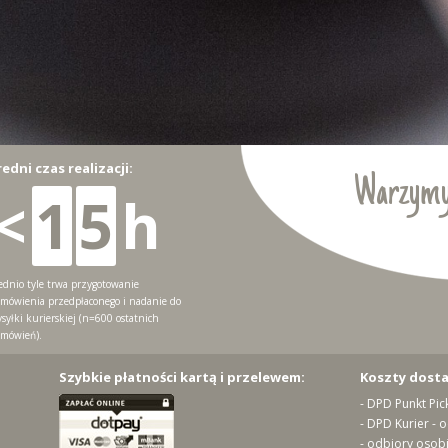
redni czas realizacji:
Warzymy
<
1
5
h
ednio tyle trwa przygotowanie
mówienia przedpłaconego i nadanie do
syłki kurierskiej (n=600 ostatnich
mówień).
Szybkie płatności kartą i przelewem:
Koszty dost
- DPD Punkt Pic
- DPD Kurier - 
- odbiory osobi