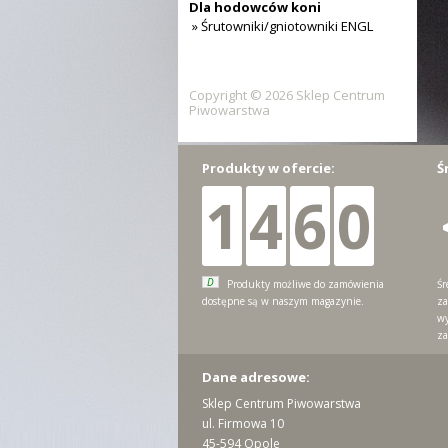
Dla hodowców koni
» Śrutowniki/gniotowniki ENGL
Copyright © 2026 Sklep Centrum
Piwowarstwa
Produkty w ofercie:
Ś
1
4
6
0
D
Produkty możliwe do zamówienia
Śr
dostępne są w naszym magazynie.
za
wy
za
Dane adresowe:
Sklep Centrum Piwowarstwa
ul. Firmowa 10
45-594 Opole