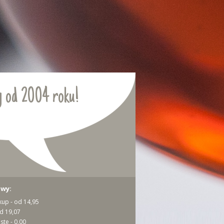
 od 2004 roku!
awy:
kup - od 14,95
od 19,07
ste - 0,00