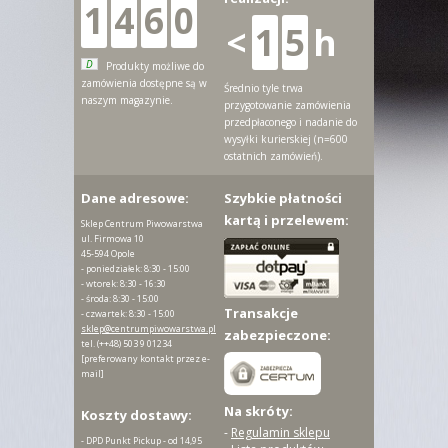
1
4
6
0
<
1
5
h
D
Produkty możliwe do
zamówienia dostępne są w
Średnio tyle trwa
naszym magazynie.
przygotowanie zamówienia
przedpłaconego i nadanie do
wysyłki kurierskiej (n=600
ostatnich zamówień).
Dane adresowe:
Szybkie płatności
kartą i przelewem:
Sklep Centrum Piwowarstwa
ul. Firmowa 10
45-594 Opole
- poniedziałek: 8:30 - 15:00
- wtorek: 8:30 - 16:30
- środa: 8:30 - 15:00
Transakcje
- czwartek: 8:30 - 15:00
sklep@centrumpiwowarstwa.pl
zabezpieczone:
tel.
(++48) 503 9 01234
[preferowany kontakt przez e-
mail]
Na skróty:
Koszty dostawy:
-
Regulamin sklepu
- DPD Punkt Pickup - od 14,95