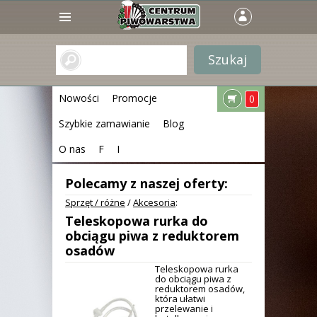
Nowości
Promocje
0
Szybkie zamawianie
Blog
O nas
F
I
Polecamy z naszej oferty:
Sprzęt / różne
/
Akcesoria
:
Teleskopowa rurka do
obciągu piwa z reduktorem
osadów
Teleskopowa rurka
do obciągu piwa z
reduktorem osadów,
która ułatwi
przelewanie i