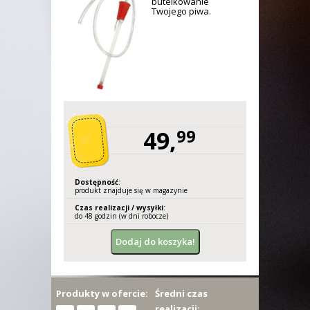
butelkowanie
Twojego piwa.
49,
99
Dostępność
:
produkt znajduje się w magazynie
Czas realizacji / wysyłki
:
do 48 godzin (w dni robocze)
Produkty w ofercie:
Średni czas
realizacji: