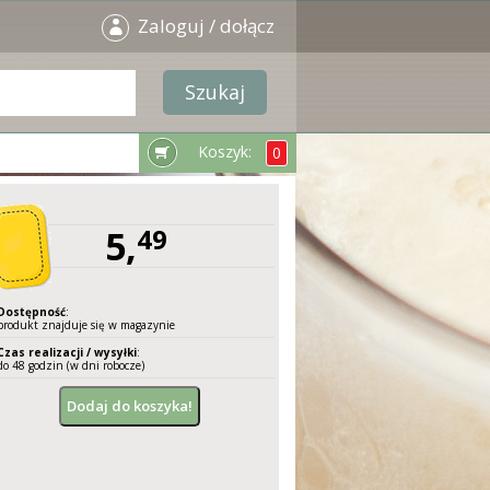
Zaloguj / dołącz
Koszyk:
0
5,
49
Dostępność
:
produkt znajduje się w magazynie
Czas realizacji / wysyłki
:
do 48 godzin (w dni robocze)