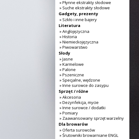
» Płynne ekstrakty słodowe
» Suche ekstrakty słodowe
Gadgety, prezenty
» Szkło i inne bajery
Literatura
» Anglojęzyczna
» Historia
» Niemieckojęzyczna
» Piwowarstwo
Słody
» Jasne
» Karmelowe
» Palone
» Pszeniczne
» Specjalne, wędzone
» Inne surowce do zasypu
Sprzęt / różne
» Akcesoria
» Dezynfekcja, mycie
» Inne surowce / dodatki
» Pomiary
» Zaawansowany sprzęt warzelny
Dla browarów
» Oferta surowców
» Śrutowniki browarniane ENGL