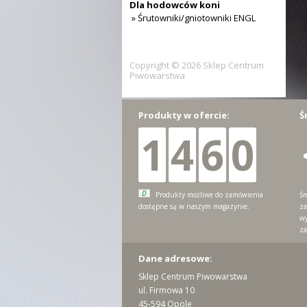
Dla hodowców koni
» Śrutowniki/gniotowniki ENGL
Copyright © 2026 Sklep Centrum
Piwowarstwa
Produkty w ofercie:
Ś
1
4
6
0
D
Produkty możliwe do zamówienia
Śr
dostępne są w naszym magazynie.
za
wy
za
Dane adresowe:
Sklep Centrum Piwowarstwa
ul. Firmowa 10
45-594 Opole