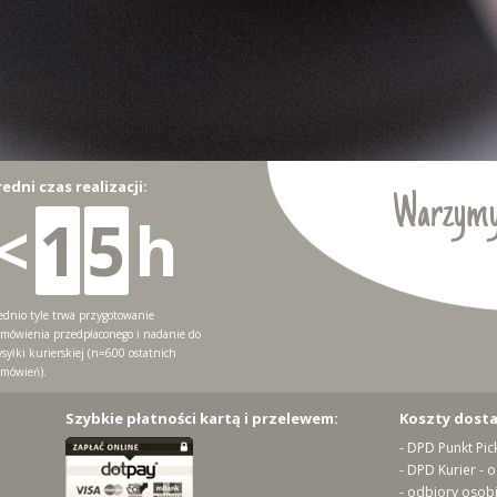
redni czas realizacji:
Warzymy
<
1
5
h
ednio tyle trwa przygotowanie
mówienia przedpłaconego i nadanie do
syłki kurierskiej (n=600 ostatnich
mówień).
Szybkie płatności kartą i przelewem:
Koszty dost
- DPD Punkt Pic
- DPD Kurier - 
- odbiory osobi