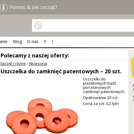
Pomoc & jak zacząć?
anie
Blog
O nas
F
I
Polecamy z naszej oferty:
Sprzęt / różne
/
Akcesoria
:
Uszczelka do zamknięć patentowych – 20 szt.
Uszczelki do
plastikowych bądź
porcelanowych
zamknięć patentowych.
Opakowanie 20 szt.
Cena za szt: 0,
27
pln