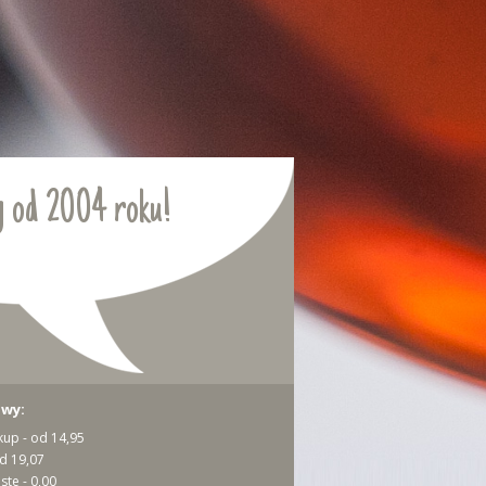
 od 2004 roku!
awy:
kup - od 14,95
od 19,07
ste - 0,00