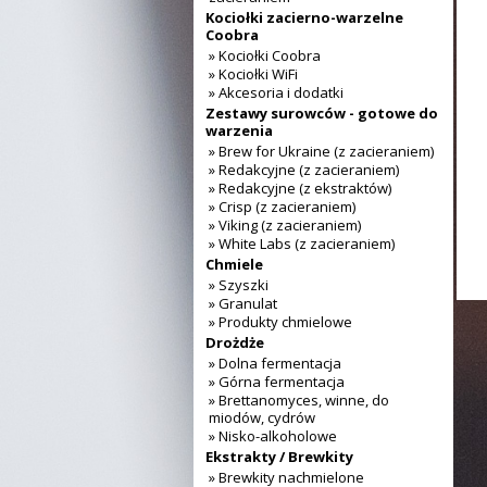
Kociołki zacierno-warzelne
Coobra
» Kociołki Coobra
» Kociołki WiFi
» Akcesoria i dodatki
Zestawy surowców - gotowe do
warzenia
» Brew for Ukraine (z zacieraniem)
» Redakcyjne (z zacieraniem)
» Redakcyjne (z ekstraktów)
» Crisp (z zacieraniem)
» Viking (z zacieraniem)
» White Labs (z zacieraniem)
Chmiele
» Szyszki
» Granulat
» Produkty chmielowe
Drożdże
» Dolna fermentacja
» Górna fermentacja
» Brettanomyces, winne, do
miodów, cydrów
» Nisko-alkoholowe
Ekstrakty / Brewkity
» Brewkity nachmielone