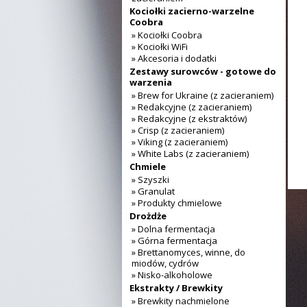
Kociołki zacierno-warzelne
Coobra
» Kociołki Coobra
» Kociołki WiFi
» Akcesoria i dodatki
Zestawy surowców - gotowe do
warzenia
» Brew for Ukraine (z zacieraniem)
» Redakcyjne (z zacieraniem)
» Redakcyjne (z ekstraktów)
» Crisp (z zacieraniem)
» Viking (z zacieraniem)
» White Labs (z zacieraniem)
Chmiele
» Szyszki
» Granulat
» Produkty chmielowe
Drożdże
» Dolna fermentacja
» Górna fermentacja
» Brettanomyces, winne, do
miodów, cydrów
» Nisko-alkoholowe
Ekstrakty / Brewkity
» Brewkity nachmielone