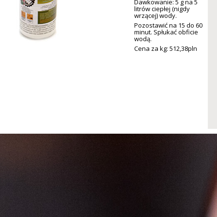
Dawkowanie: 5 g na 5
litrów ciepłej (nigdy
wrzącej) wody.
Pozostawić na 15 do 60
minut. Spłukać obficie
wodą.
Cena za kg: 512,
38
pln