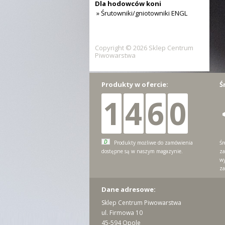
Dla hodowców koni
» Śrutowniki/gniotowniki ENGL
Copyright © 2026 Sklep Centrum
Piwowarstwa
Produkty w ofercie:
Ś
1
4
6
0
D
Produkty możliwe do zamówienia
Śr
dostępne są w naszym magazynie.
za
wy
za
Dane adresowe:
Sklep Centrum Piwowarstwa
ul. Firmowa 10
45-594 Opole