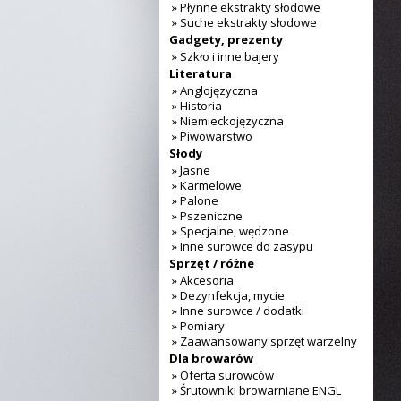
» Płynne ekstrakty słodowe
» Suche ekstrakty słodowe
Gadgety, prezenty
» Szkło i inne bajery
Literatura
» Anglojęzyczna
» Historia
» Niemieckojęzyczna
» Piwowarstwo
Słody
» Jasne
» Karmelowe
» Palone
» Pszeniczne
» Specjalne, wędzone
» Inne surowce do zasypu
Sprzęt / różne
» Akcesoria
» Dezynfekcja, mycie
» Inne surowce / dodatki
» Pomiary
» Zaawansowany sprzęt warzelny
Dla browarów
» Oferta surowców
» Śrutowniki browarniane ENGL