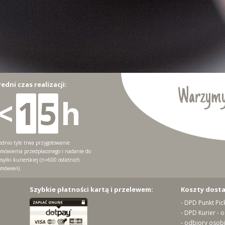
redni czas realizacji:
Warzymy
<
1
5
h
ednio tyle trwa przygotowanie
mówienia przedpłaconego i nadanie do
syłki kurierskiej (n=600 ostatnich
mówień).
Szybkie płatności kartą i przelewem:
Koszty dost
- DPD Punkt Pic
- DPD Kurier - 
- odbiory osobi