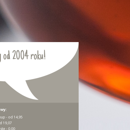
 od 2004 roku!
awy:
kup - od 14,95
od 19,07
ste - 0,00