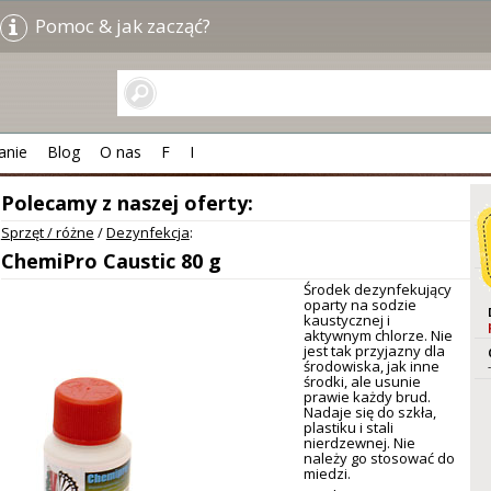
Pomoc & jak zacząć?
anie
Blog
O nas
F
I
Polecamy z naszej oferty:
Sprzęt / różne
/
Dezynfekcja
:
ChemiPro Caustic 80 g
Środek dezynfekujący
oparty na sodzie
kaustycznej i
aktywnym chlorze. Nie
jest tak przyjazny dla
środowiska, jak inne
środki, ale usunie
prawie każdy brud.
Nadaje się do szkła,
plastiku i stali
nierdzewnej. Nie
należy go stosować do
miedzi.