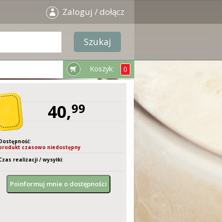
Zaloguj / dołącz
Koszyk:
0
40,
99
Dostępność
:
produkt czasowo niedostępny
Czas realizacji / wysyłki
:
-