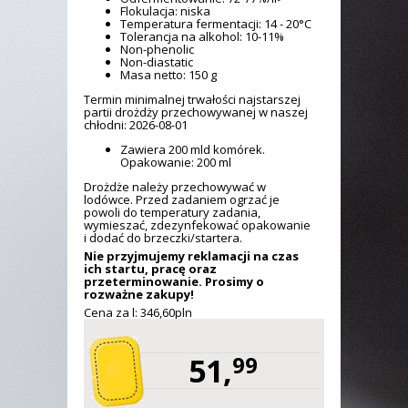
Flokulacja: niska
Temperatura fermentacji: 14 - 20°C
Tolerancja na alkohol: 10-11%
Non-phenolic
Non-diastatic
Masa netto: 150 g
Termin minimalnej trwałości najstarszej
partii drożdży przechowywanej w naszej
chłodni: 2026-08-01
Zawiera 200 mld komórek.
Opakowanie: 200 ml
Drożdże należy przechowywać w
lodówce. Przed zadaniem ogrzać je
powoli do temperatury zadania,
wymieszać, zdezynfekować opakowanie
i dodać do brzeczki/startera.
Nie przyjmujemy reklamacji na czas
ich startu, pracę oraz
przeterminowanie. Prosimy o
rozważne zakupy!
Cena za l: 346,
60
pln
51,
99