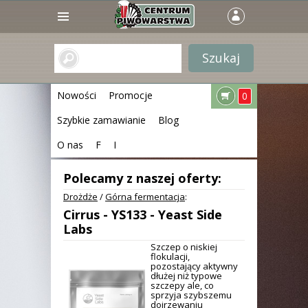
Nowości
Promocje
0
Szybkie zamawianie
Blog
O nas
F
I
Polecamy z naszej oferty:
Drożdże
/
Górna fermentacja
:
Cirrus - YS133 - Yeast Side
Labs
Szczep o niskiej
flokulacji,
pozostający aktywny
dłużej niż typowe
szczepy ale, co
sprzyja szybszemu
dojrzewaniu