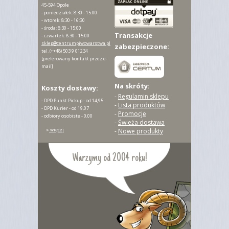
45-594 Opole
- poniedziałek: 8:30 - 15:00
- wtorek: 8:30 - 16:30
- środa: 8:30 - 15:00
Transakcje
- czwartek: 8:30 - 15:00
sklep@centrumpiwowarstwa.pl
zabezpieczone:
tel.
(++48) 503 9 01234
[preferowany kontakt przez e-
mail]
Na skróty:
Koszty dostawy:
-
Regulamin sklepu
- DPD Punkt Pickup - od 14,95
-
Lista produktów
- DPD Kurier - od 19,07
-
Promocje
- odbiory osobiste - 0,00
-
Świeża dostawa
»
więcej
-
Nowe produkty
Warzymy od 2004 roku!