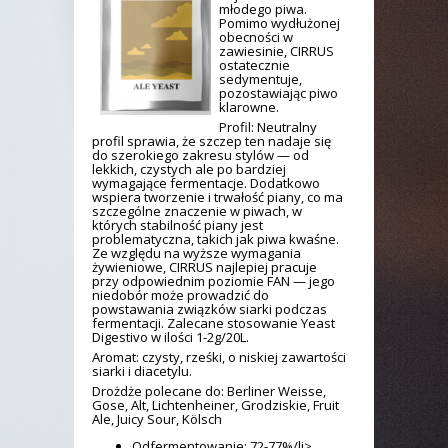
młodego piwa.
Pomimo wydłużonej
obecności w
zawiesinie, CIRRUS
ostatecznie
sedymentuje,
pozostawiając piwo
klarowne.
Profil: Neutralny
profil sprawia, że szczep ten nadaje się
do szerokiego zakresu stylów — od
lekkich, czystych ale po bardziej
wymagające fermentacje. Dodatkowo
wspiera tworzenie i trwałość piany, co ma
szczególne znaczenie w piwach, w
których stabilność piany jest
problematyczna, takich jak piwa kwaśne.
Ze względu na wyższe wymagania
żywieniowe, CIRRUS najlepiej pracuje
przy odpowiednim poziomie FAN — jego
niedobór może prowadzić do
powstawania związków siarki podczas
fermentacji. Zalecane stosowanie Yeast
Digestivo w ilości 1-2g/20L.
Aromat: czysty, rześki, o niskiej zawartości
siarki i diacetylu.
Drożdże polecane do: Berliner Weisse,
Gose, Alt, Lichtenheiner, Grodziskie, Fruit
Ale, Juicy Sour, Kölsch
Odfermentowanie: 72-77%/li>