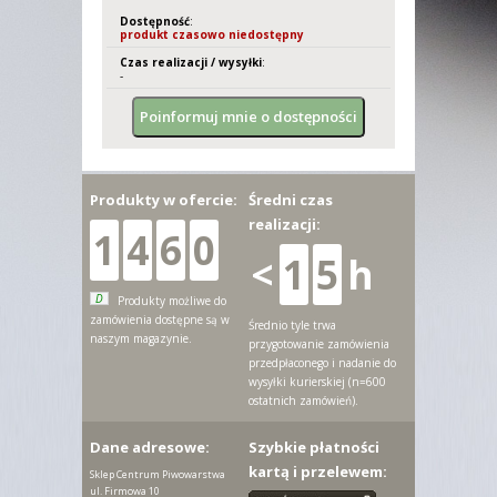
Dostępność
:
produkt czasowo niedostępny
Czas realizacji / wysyłki
:
-
Produkty w ofercie:
Średni czas
realizacji:
1
4
6
0
<
1
5
h
D
Produkty możliwe do
zamówienia dostępne są w
Średnio tyle trwa
naszym magazynie.
przygotowanie zamówienia
przedpłaconego i nadanie do
wysyłki kurierskiej (n=600
ostatnich zamówień).
Dane adresowe:
Szybkie płatności
kartą i przelewem:
Sklep Centrum Piwowarstwa
ul. Firmowa 10