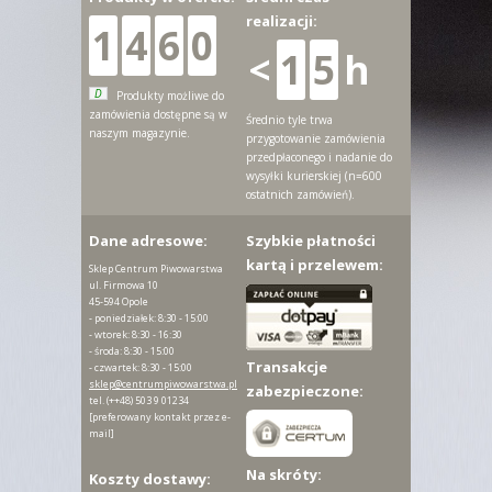
realizacji:
1
4
6
0
<
1
5
h
D
Produkty możliwe do
zamówienia dostępne są w
Średnio tyle trwa
naszym magazynie.
przygotowanie zamówienia
przedpłaconego i nadanie do
wysyłki kurierskiej (n=600
ostatnich zamówień).
Dane adresowe:
Szybkie płatności
kartą i przelewem:
Sklep Centrum Piwowarstwa
ul. Firmowa 10
45-594 Opole
- poniedziałek: 8:30 - 15:00
- wtorek: 8:30 - 16:30
- środa: 8:30 - 15:00
Transakcje
- czwartek: 8:30 - 15:00
sklep@centrumpiwowarstwa.pl
zabezpieczone:
tel.
(++48) 503 9 01234
[preferowany kontakt przez e-
mail]
Na skróty:
Koszty dostawy: