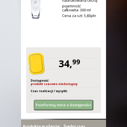
nadrukowana cechą
pojemność
całkowita: 300 ml
Cena za szt: 5,
83
pln
34,
99
Dostępność
:
produkt czasowo niedostępny
Czas realizacji / wysyłki
:
-
Produkty w ofercie:
Średni czas