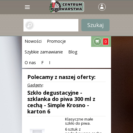
Nowości
Promocje
0
Szybkie zamawianie
Blog
O nas
F
I
Polecamy z naszej oferty:
Gadgety
:
Szkło degustacyjne -
szklanka do piwa 300 ml z
cechą - Simple Krosno -
karton 6
Klasyczne małe
szkło do piwa.
6 sztuk z