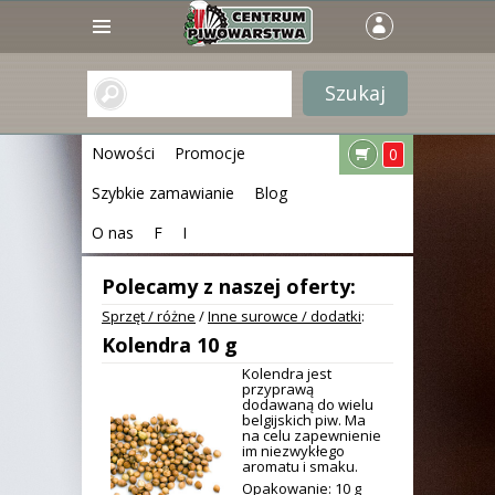
Nowości
Promocje
0
Szybkie zamawianie
Blog
O nas
F
I
Polecamy z naszej oferty:
Sprzęt / różne
/
Inne surowce / dodatki
:
Kolendra 10 g
Kolendra jest
przyprawą
dodawaną do wielu
belgijskich piw. Ma
na celu zapewnienie
im niezwykłego
aromatu i smaku.
Opakowanie: 10 g