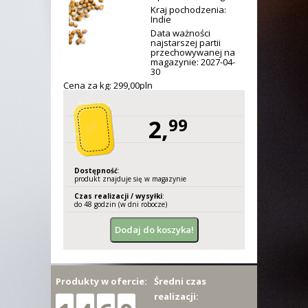
Kraj pochodzenia:
Indie
Data ważności
najstarszej partii
przechowywanej na
magazynie: 2027-04-
30
Cena za kg: 299,
00
pln
2,
99
Dostępność
:
produkt znajduje się w magazynie
Czas realizacji / wysyłki
:
do 48 godzin (w dni robocze)
Produkty w ofercie:
Średni czas
realizacji: