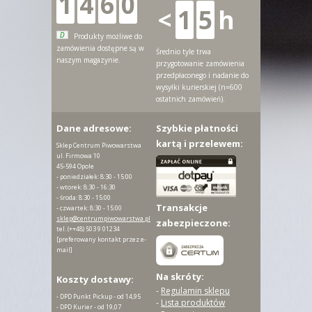
1
4
6
0
<
1
5
h
D
Produkty możliwe do
zamówienia dostępne są w
Średnio tyle trwa
naszym magazynie.
przygotowanie zamówienia
przedpłaconego i nadanie do
wysyłki kurierskiej (n=600
ostatnich zamówień).
Dane adresowe:
Szybkie płatności
kartą i przelewem:
Sklep Centrum Piwowarstwa
ul. Firmowa 10
45-594 Opole
- poniedziałek: 8:30 - 15:00
- wtorek: 8:30 - 16:30
- środa: 8:30 - 15:00
Transakcje
- czwartek: 8:30 - 15:00
sklep@centrumpiwowarstwa.pl
zabezpieczone:
tel.
(++48) 503 9 01234
[preferowany kontakt przez e-
mail]
Na skróty:
Koszty dostawy:
-
Regulamin sklepu
- DPD Punkt Pickup - od 14,95
-
Lista produktów
- DPD Kurier - od 19,07