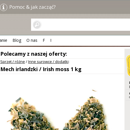
Pomoc & jak zacząć?
anie
Blog
O nas
F
I
Polecamy z naszej oferty:
Sprzęt / różne
/
Inne surowce / dodatki
:
Mech irlandzki / Irish moss 1 kg