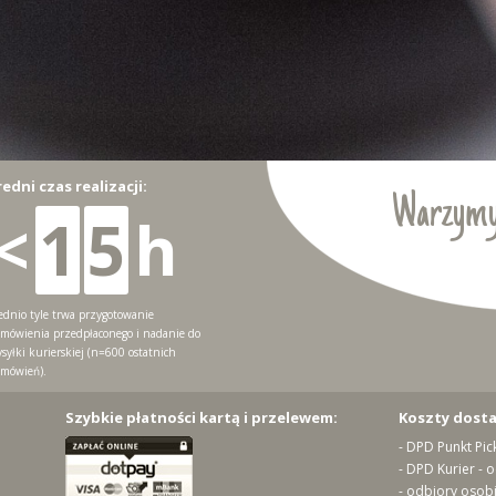
redni czas realizacji:
Warzymy
<
1
5
h
ednio tyle trwa przygotowanie
mówienia przedpłaconego i nadanie do
syłki kurierskiej (n=600 ostatnich
mówień).
Szybkie płatności kartą i przelewem:
Koszty dost
- DPD Punkt Pic
- DPD Kurier - 
- odbiory osobi