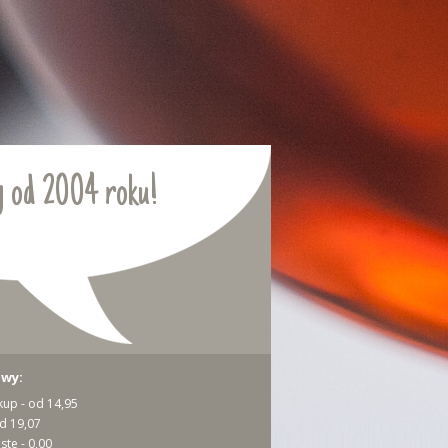
 od 2004 roku!
awy:
kup - od 14,95
od 19,07
ste - 0,00