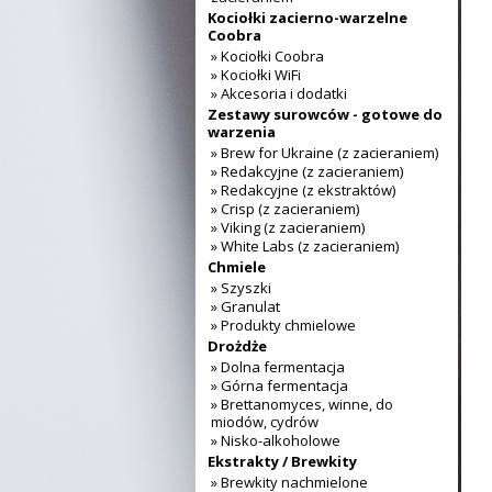
Kociołki zacierno-warzelne
Coobra
» Kociołki Coobra
» Kociołki WiFi
» Akcesoria i dodatki
Zestawy surowców - gotowe do
warzenia
» Brew for Ukraine (z zacieraniem)
» Redakcyjne (z zacieraniem)
» Redakcyjne (z ekstraktów)
» Crisp (z zacieraniem)
» Viking (z zacieraniem)
» White Labs (z zacieraniem)
Chmiele
» Szyszki
» Granulat
» Produkty chmielowe
Drożdże
» Dolna fermentacja
» Górna fermentacja
» Brettanomyces, winne, do
miodów, cydrów
» Nisko-alkoholowe
Ekstrakty / Brewkity
» Brewkity nachmielone