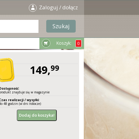
Zaloguj / dołącz
Koszyk:
0
149,
99
Dostępność
:
produkt znajduje się w magazynie
Czas realizacji / wysyłki
:
do 48 godzin (w dni robocze)