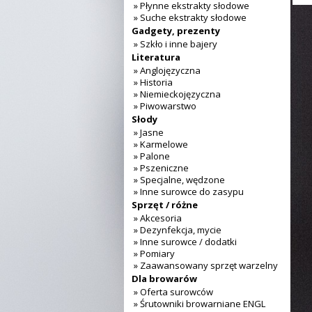
» Płynne ekstrakty słodowe
» Suche ekstrakty słodowe
Gadgety, prezenty
» Szkło i inne bajery
Literatura
» Anglojęzyczna
» Historia
» Niemieckojęzyczna
» Piwowarstwo
Słody
» Jasne
» Karmelowe
» Palone
» Pszeniczne
» Specjalne, wędzone
» Inne surowce do zasypu
Sprzęt / różne
» Akcesoria
» Dezynfekcja, mycie
» Inne surowce / dodatki
» Pomiary
» Zaawansowany sprzęt warzelny
Dla browarów
» Oferta surowców
» Śrutowniki browarniane ENGL