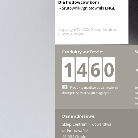
Dla hodowców koni
» Śrutowniki/gniotowniki ENGL
Copyright © 2026 Sklep Centrum
Piwowarstwa
Produkty w ofercie:
Ś
1
4
6
0
D
Produkty możliwe do zamówienia
Śr
dostępne są w naszym magazynie.
za
wy
za
Dane adresowe:
Sklep Centrum Piwowarstwa
ul. Firmowa 10
45-594 Opole