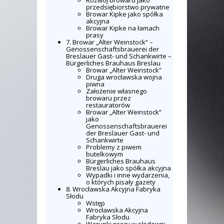
Rozwój browaru jako
przedsiębiorstwo prywatne
Browar Kipke jako spółka
akcyjna
Browar Kipke na łamach
prasy
7. Browar „Alter Weinstock“ –
Genossenschaftsbrauerei der
Breslauer Gast- und Schankwirte –
Bürgerliches Brauhaus Breslau
Browar „Alter Weinstock”
Druga wrocławska wojna
piwna
Założenie własnego
browaru przez
restauratorów
Browar „Alter Weinstock“
jako
Genossenschaftsbrauerei
der Breslauer Gast- und
Schankwirte
Problemy z piwem
butelkowym
Bürgerliches Brauhaus
Breslau jako spółka akcyjna
Wypadki i inne wydarzenia,
o których pisały gazety
8. Wrocławska Akcyjna Fabryka
Słodu
Wstęp
Wrocławska Akcyjna
Fabryka Słodu