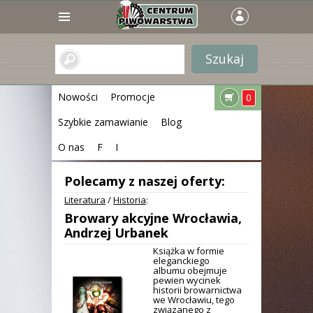
Nowości
Promocje
0
Szybkie zamawianie
Blog
O nas
F
I
Polecamy z naszej oferty:
Literatura
/
Historia
:
Browary akcyjne Wrocławia,
Andrzej Urbanek
Książka w formie
eleganckiego
albumu obejmuje
pewien wycinek
historii browarnictwa
we Wrocławiu, tego
związanego z