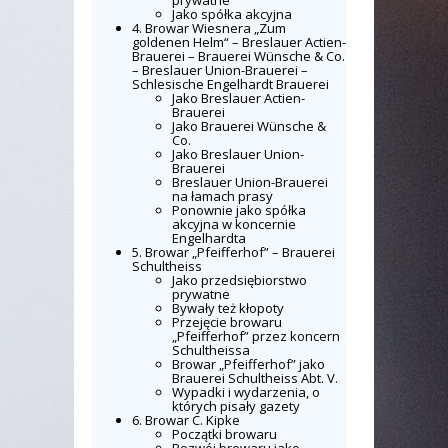
prywatne
Jako spółka akcyjna
4. Browar Wiesnera „Zum
goldenen Helm“ – Breslauer Actien-
Brauerei – Brauerei Wünsche & Co.
– Breslauer Union-Brauerei –
Schlesische Engelhardt Brauerei
Jako Breslauer Actien-
Brauerei
Jako Brauerei Wünsche &
Co.
Jako Breslauer Union-
Brauerei
Breslauer Union-Brauerei
na łamach prasy
Ponownie jako spółka
akcyjna w koncernie
Engelhardta
5. Browar „Pfeifferhof” – Brauerei
Schultheiss
Jako przedsiębiorstwo
prywatne
Bywały też kłopoty
Przejęcie browaru
„Pfeifferhof” przez koncern
Schultheissa
Browar „Pfeifferhof” jako
Brauerei Schultheiss Abt. V.
Wypadki i wydarzenia, o
których pisały gazety
6. Browar C. Kipke
Początki browaru