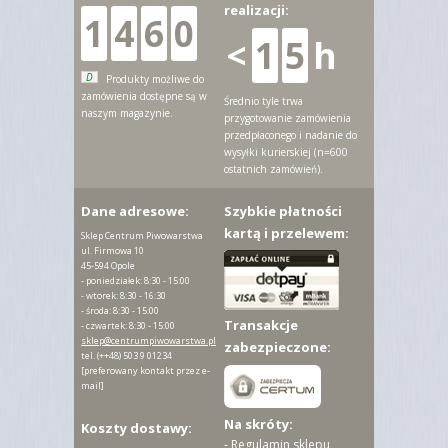
realizacji:
1
4
6
0
<
1
5
h
D
Produkty możliwe do
zamówienia dostępne są w
Średnio tyle trwa
naszym magazynie.
przygotowanie zamówienia
przedpłaconego i nadanie do
wysyłki kurierskiej (n=600
ostatnich zamówień).
Dane adresowe:
Szybkie płatności
kartą i przelewem:
Sklep Centrum Piwowarstwa
ul. Firmowa 10
45-594 Opole
- poniedziałek: 8:30 - 15:00
- wtorek: 8:30 - 16:30
- środa: 8:30 - 15:00
Transakcje
- czwartek: 8:30 - 15:00
sklep@centrumpiwowarstwa.pl
zabezpieczone:
tel.
(++48) 503 9 01234
[preferowany kontakt przez e-
mail]
Na skróty:
Koszty dostawy:
-
Regulamin sklepu