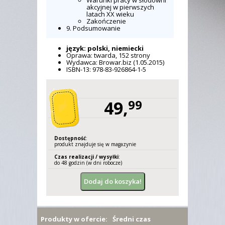
Warunki pracy w słodowni
akcyjnej w pierwszych
latach XX wieku
Zakończenie
9. Podsumowanie
język: polski, niemiecki
Oprawa: twarda, 152 strony
Wydawca: Browar.biz (1.05.2015)
ISBN-13: 978-83-926864-1-5
49,
99
Dostępność
:
produkt znajduje się w magazynie
Czas realizacji / wysyłki
:
do 48 godzin (w dni robocze)
Produkty w ofercie:
Średni czas