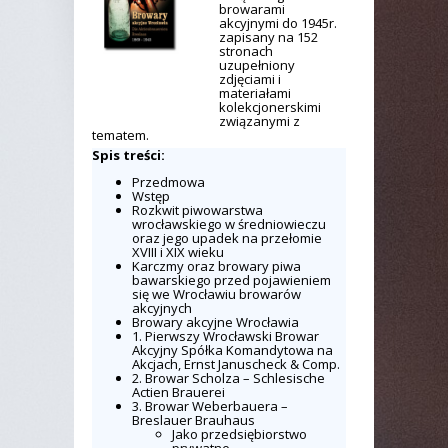
browarami
akcyjnymi do 1945r.
zapisany na 152
stronach
uzupełniony
zdjęciami i
materiałami
kolekcjonerskimi
związanymi z
tematem.
Spis treści:
Przedmowa
Wstęp
Rozkwit piwowarstwa
wrocławskiego w średniowieczu
oraz jego upadek na przełomie
XVIII i XIX wieku
Karczmy oraz browary piwa
bawarskiego przed pojawieniem
się we Wrocławiu browarów
akcyjnych
Browary akcyjne Wrocławia
1. Pierwszy Wrocławski Browar
Akcyjny Spółka Komandytowa na
Akcjach, Ernst Januscheck & Comp.
2. Browar Scholza – Schlesische
Actien Brauerei
3. Browar Weberbauera –
Breslauer Brauhaus
Jako przedsiębiorstwo