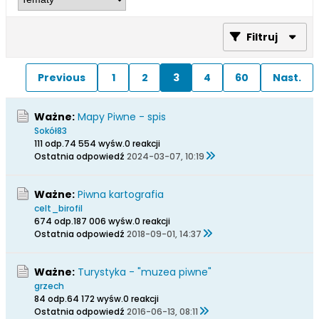
Filtruj
Previous
1
2
3
4
60
Nast.
Ważne:
Mapy Piwne - spis
Sokół83
111 odp.
74 554 wyśw.
0 reakcji
Ostatnia odpowiedź
2024-03-07, 10:19
Ważne:
Piwna kartografia
celt_birofil
674 odp.
187 006 wyśw.
0 reakcji
Ostatnia odpowiedź
2018-09-01, 14:37
Ważne:
Turystyka - "muzea piwne"
grzech
84 odp.
64 172 wyśw.
0 reakcji
Ostatnia odpowiedź
2016-06-13, 08:11