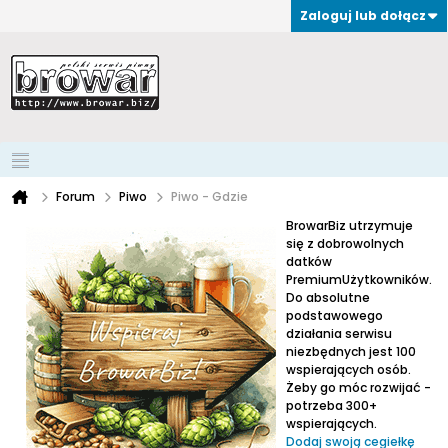
Zaloguj lub dołącz
Forum
Piwo
Piwo - Gdzie
BrowarBiz utrzymuje
się z dobrowolnych
datków
PremiumUżytkowników.
Do absolutne
podstawowego
działania serwisu
niezbędnych jest 100
wspierających osób.
Żeby go móc rozwijać -
potrzeba 300+
wspierających.
Dodaj swoją cegiełkę