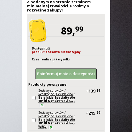
a podanym na stronie terminem
minimalnej trwałości. Prosimy o
rozważne zakupy!
89,
99
Dostępność
:
produkt czasowo niedostępny
Czas realizacji / wysyłki
:
-
Produkty powiązane
+139,
Zestawy surowców
/
99
Redakcyjne (z ekstraktów)
:
Belgijskie Specialty Ale
18º BLG (z ekstraktów)
D
+215,
Zestawy surowców
/
99
Redakcyjne (z ekstraktów)
:
Belgijskie Specialty Ale
18º BLG (z ekstraktów)
WESy
D