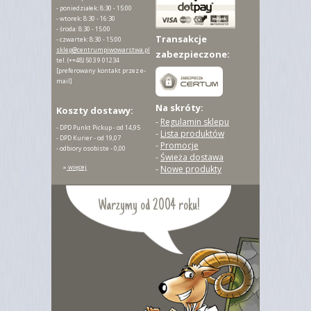
- poniedziałek: 8:30 - 15:00
- wtorek: 8:30 - 16:30
- środa: 8:30 - 15:00
Transakcje
- czwartek: 8:30 - 15:00
sklep@centrumpiwowarstwa.pl
zabezpieczone:
tel.
(++48) 503 9 01234
[preferowany kontakt przez e-
mail]
Na skróty:
Koszty dostawy:
-
Regulamin sklepu
- DPD Punkt Pickup - od 14,95
-
Lista produktów
- DPD Kurier - od 19,07
-
Promocje
- odbiory osobiste - 0,00
-
Świeża dostawa
»
więcej
-
Nowe produkty
Warzymy od 2004 roku!