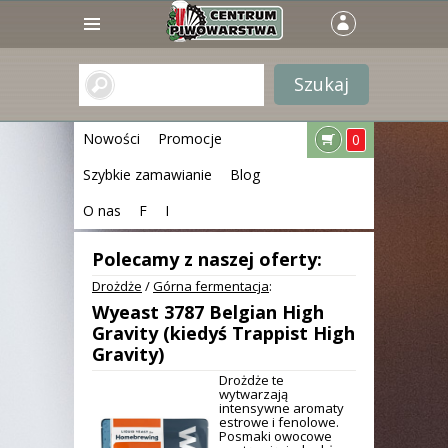
Nowości
Promocje
0
Szybkie zamawianie
Blog
O nas
F
I
Polecamy z naszej oferty:
Drożdże
/
Górna fermentacja
:
Wyeast 3787 Belgian High
Gravity (kiedyś Trappist High
Gravity)
Drożdże te
wytwarzają
intensywne aromaty
estrowe i fenolowe.
Posmaki owocowe