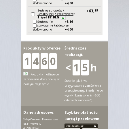
słodów osobno
+4,
00
+63,
Zestawy surowców
/
99
Redakcyjne (z zacieraniem)
:
Tripel 18º BLG
D
śrutowanie
+5,
16
spakowanie każdego ze
słodów osobno
+4,
00
Produkty w ofercie:
Średni czas
realizacji:
1
4
6
0
<
1
5
h
D
Produkty możliwe do
zamówienia dostępne są w
Średnio tyle trwa
naszym magazynie.
przygotowanie zamówienia
przedpłaconego i nadanie do
wysyłki kurierskiej (n=600
ostatnich zamówień).
Dane adresowe:
Szybkie płatności
kartą i przelewem:
Sklep Centrum Piwowarstwa
ul. Firmowa 10
45-594 Opole