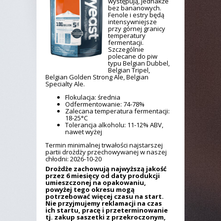
występują, jednakże
bez bananowych.
Fenole i estry będą
intensywniejsze
przy górnej granicy
temperatury
fermentacji.
Szczególnie
polecane do piw
typu Belgian Dubbel,
Belgian Tripel,
Belgian Golden Strong Ale, Belgian
Specialty Ale.
Flokulacja: średnia
Odfermentowanie: 74-78%
Zalecana temperatura fermentacji:
18-25°C
Tolerancja alkoholu: 11-12% ABV,
nawet wyżej
Termin minimalnej trwałości najstarszej
partii drożdży przechowywanej w naszej
chłodni: 2026-10-20
Drożdże zachowują najwyższą jakość
przez 6 miesięcy od daty produkcji
umieszczonej na opakowaniu,
powyżej tego okresu mogą
potrzebować więcej czasu na start.
Nie przyjmujemy reklamacji na czas
ich startu, pracę i przeterminowanie
tj. zakup saszetki z przekroczonym,