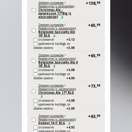
+138,
Zestawy surowców
/
99
Redakcyjne (z ekstraktów)
:
Christmas Ale -
świąteczne 17°Blg (z
ekstraktów)
D
+65,
Zestawy surowców
/
99
Redakcyjne (z zacieraniem)
:
Belgijskie Specialty Ale
18º BLG
D
śrutowanie
+5,
12
spakowanie każdego ze
słodów osobno
+3,
00
+65,
Zestawy surowców
/
99
Redakcyjne (z zacieraniem)
:
Belgijskie Specialty Ale II
18º BLG
D
śrutowanie
+5,
08
spakowanie każdego ze
słodów osobno
+4,
00
+73,
Zestawy surowców
/
99
Redakcyjne (z zacieraniem)
:
Christmas Ale 17° BLG
D
śrutowanie
+5,
08
spakowanie każdego ze
słodów osobno
+3,
00
+63,
Zestawy surowców
/
99
Redakcyjne (z zacieraniem)
:
Dubbel 16,5º BLG
D
śrutowanie
+4,
92
spakowanie każdego ze