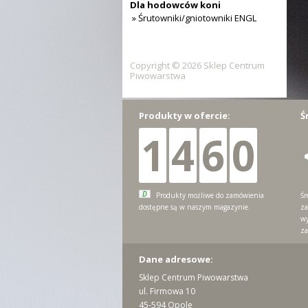
Dla hodowców koni
» Śrutowniki/gniotowniki ENGL
Copyright © 2026 Sklep Centrum
Piwowarstwa
Produkty w ofercie:
Ś
1
4
6
0
D
Produkty możliwe do zamówienia
Śr
dostępne są w naszym magazynie.
za
wy
za
Dane adresowe:
Sklep Centrum Piwowarstwa
ul. Firmowa 10
45-594 Opole