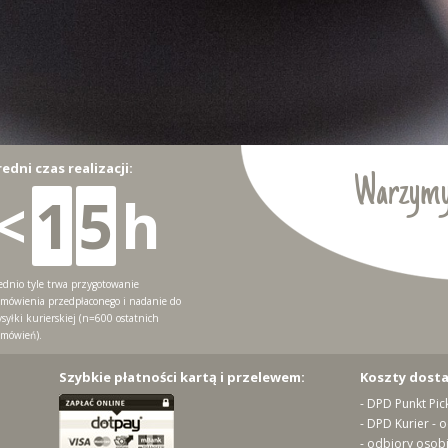
redni czas realizacji:
Warzymy
<
1
5
h
ednio tyle trwa przygotowanie
mówienia przedpłaconego i nadanie do
syłki kurierskiej (n=600 ostatnich
mówień).
Szybkie płatności kartą i przelewem:
Koszty dost
- DPD Punkt Pic
- DPD Kurier - 
- odbiory osobi