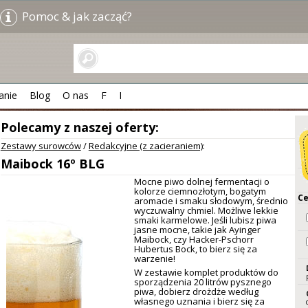
Pomoc & jak zacząć?
anie
Blog
O nas
F
I
Polecamy z naszej oferty:
Zestawy surowców
/
Redakcyjne (z zacieraniem)
:
Maibock 16º BLG
Mocne piwo dolnej fermentacji o
kolorze ciemnozłotym, bogatym
Ce
aromacie i smaku słodowym, średnio
wyczuwalny chmiel. Możliwe lekkie
smaki karmelowe. Jeśli lubisz piwa
jasne mocne, takie jak Ayinger
Maibock, czy Hacker-Pschorr
Hubertus Bock, to bierz się za
warzenie!
W zestawie komplet produktów do
sporządzenia 20 litrów pysznego
piwa, dobierz drożdże według
własnego uznania i bierz się za