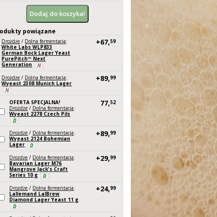
odukty powiązane
+67,
Drożdże
/
Dolna fermentacja
:
59
White Labs WLP833
German Bock Lager Yeast
PurePitch™ Next
Generation
N
+89,
Drożdże
/
Dolna fermentacja
:
99
Wyeast 2308 Munich Lager
N
77,
OFERTA SPECJALNA!
52
Drożdże
/
Dolna fermentacja
:
Wyeast 2278 Czech Pils
D
+89,
Drożdże
/
Dolna fermentacja
:
99
Wyeast 2124 Bohemian
Lager
D
+29,
Drożdże
/
Dolna fermentacja
:
99
Bavarian Lager M76
Mangrove Jack's Craft
Series 10 g
D
+24,
Drożdże
/
Dolna fermentacja
:
99
Lallemand LalBrew
Diamond Lager Yeast 11 g
D