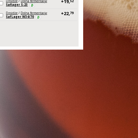
+19,
Drożdże
/
Dolna fermentacja
:
52
Saflager S-23
D
+22,
Drożdże
/
Dolna fermentacja
:
79
SafLager W34/70
D