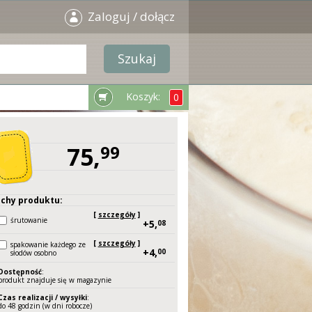
Zaloguj / dołącz
Koszyk:
0
75,
99
chy produktu:
[
szczegóły
]
śrutowanie
+5,
08
[
szczegóły
]
spakowanie każdego ze
+4,
00
słodów osobno
Dostępność
:
produkt znajduje się w magazynie
Czas realizacji / wysyłki
:
do 48 godzin (w dni robocze)