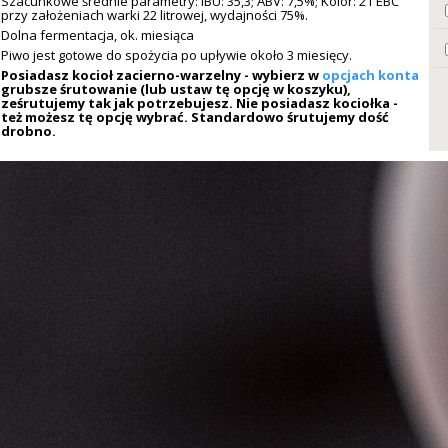
Szacunkowe średnie parametry: IBU: 35,3; ABV: 7,5%; Kolor: 21 EBC
przy założeniach warki 22 litrowej, wydajności 75%.
Dolna fermentacja, ok. miesiąca
Piwo jest gotowe do spożycia po upływie około 3 miesięcy.
Posiadasz kocioł zacierno-warzelny - wybierz w
opcjach konta
grubsze śrutowanie (lub ustaw tę opcję w koszyku),
ześrutujemy tak jak potrzebujesz. Nie posiadasz kociołka -
też możesz tę opcję wybrać. Standardowo śrutujemy dość
drobno.