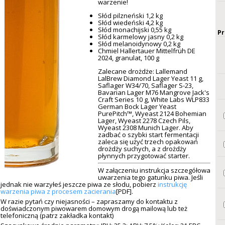
warzenie!
Słód pilzneński 1,2 kg
Słód wiedeński 4,2 kg
Słód monachijski 0,55 kg
Pr
Słód karmelowy jasny 0,2 kg
Słód melanoidynowy 0,2 kg
Chmiel Hallertauer Mittelfrüh DE
2024, granulat, 100 g
Zalecane drożdże: Lallemand
LalBrew Diamond Lager Yeast 11 g,
Saflager W34/70, Saflager S-23,
Bavarian Lager M76 Mangrove Jack's
Craft Series 10 g, White Labs WLP833
German Bock Lager Yeast
PurePitch™, Wyeast 2124 Bohemian
Lager, Wyeast 2278 Czech Pils,
Wyeast 2308 Munich Lager. Aby
zadbać o szybki start fermentacji
zaleca się użyć trzech opakowań
drożdży suchych, a z drożdży
płynnych przygotować starter.
W załączeniu instrukcja szczegółowa
uwarzenia tego gatunku piwa. Jeśli
jednak nie warzyłeś jeszcze piwa ze słodu, pobierz
instrukcję
warzenia piwa z procesem zacierania
[PDF].
W razie pytań czy niejasności – zapraszamy do kontaktu z
doświadczonym piwowarem domowym drogą mailową lub też
telefoniczną (patrz zakładka kontakt)