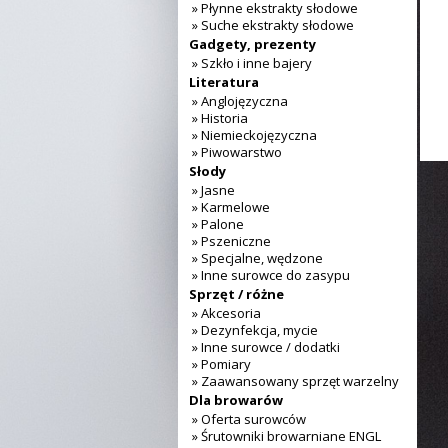
» Płynne ekstrakty słodowe
» Suche ekstrakty słodowe
Gadgety, prezenty
» Szkło i inne bajery
Literatura
» Anglojęzyczna
» Historia
» Niemieckojęzyczna
» Piwowarstwo
Słody
» Jasne
» Karmelowe
» Palone
» Pszeniczne
» Specjalne, wędzone
» Inne surowce do zasypu
Sprzęt / różne
» Akcesoria
» Dezynfekcja, mycie
» Inne surowce / dodatki
» Pomiary
» Zaawansowany sprzęt warzelny
Dla browarów
» Oferta surowców
» Śrutowniki browarniane ENGL