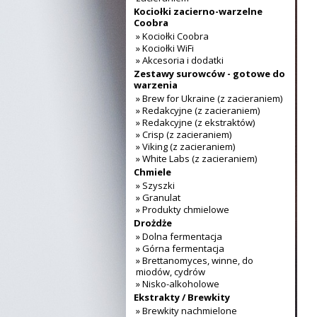
Kociołki zacierno-warzelne
Coobra
» Kociołki Coobra
» Kociołki WiFi
» Akcesoria i dodatki
Zestawy surowców - gotowe do
warzenia
» Brew for Ukraine (z zacieraniem)
» Redakcyjne (z zacieraniem)
» Redakcyjne (z ekstraktów)
» Crisp (z zacieraniem)
» Viking (z zacieraniem)
» White Labs (z zacieraniem)
Chmiele
» Szyszki
» Granulat
» Produkty chmielowe
Drożdże
» Dolna fermentacja
» Górna fermentacja
» Brettanomyces, winne, do
miodów, cydrów
» Nisko-alkoholowe
Ekstrakty / Brewkity
» Brewkity nachmielone