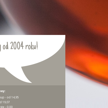
 od 2004 roku!
awy:
kup - od 14,95
od 19,07
ste - 0,00