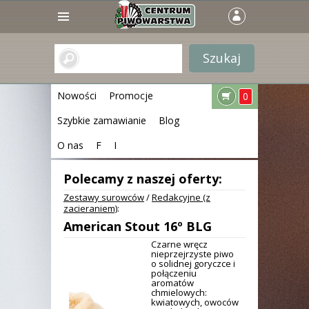
Nowości
Promocje
0
Szybkie zamawianie
Blog
O nas
F
I
Polecamy z naszej oferty:
Zestawy surowców
/
Redakcyjne (z
zacieraniem)
:
American Stout 16º BLG
Czarne wręcz
nieprzejrzyste piwo
o solidnej goryczce i
połączeniu
aromatów
chmielowych:
kwiatowych, owoców