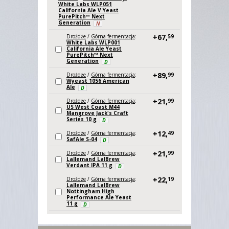
White Labs WLP051
California Ale V Yeast
PurePitch™ Next
Generation
N
+67,
Drożdże
/
Górna fermentacja
:
59
White Labs WLP001
California Ale Yeast
PurePitch™ Next
Generation
D
+89,
Drożdże
/
Górna fermentacja
:
99
Wyeast 1056 American
Ale
D
+21,
Drożdże
/
Górna fermentacja
:
99
US West Coast M44
Mangrove Jack's Craft
Series 10 g
D
+12,
Drożdże
/
Górna fermentacja
:
49
SafAle S-04
D
+21,
Drożdże
/
Górna fermentacja
:
99
Lallemand LalBrew
Verdant IPA 11 g
D
+22,
Drożdże
/
Górna fermentacja
:
19
Lallemand LalBrew
Nottingham High
Performance Ale Yeast
11 g
D