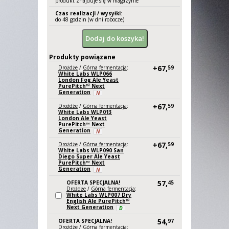
produkt znajduje się w magazynie
Czas realizacji / wysyłki
:
do 48 godzin (w dni robocze)
Produkty powiązane
+67,
Drożdże
/
Górna fermentacja
:
59
White Labs WLP066
London Fog Ale Yeast
PurePitch™ Next
Generation
N
+67,
Drożdże
/
Górna fermentacja
:
59
White Labs WLP013
London Ale Yeast
PurePitch™ Next
Generation
N
+67,
Drożdże
/
Górna fermentacja
:
59
White Labs WLP090 San
Diego Super Ale Yeast
PurePitch™ Next
Generation
N
57,
OFERTA SPECJALNA!
45
Drożdże
/
Górna fermentacja
:
White Labs WLP007 Dry
English Ale PurePitch™
Next Generation
D
54,
OFERTA SPECJALNA!
97
Drożdże
/
Górna fermentacja
: