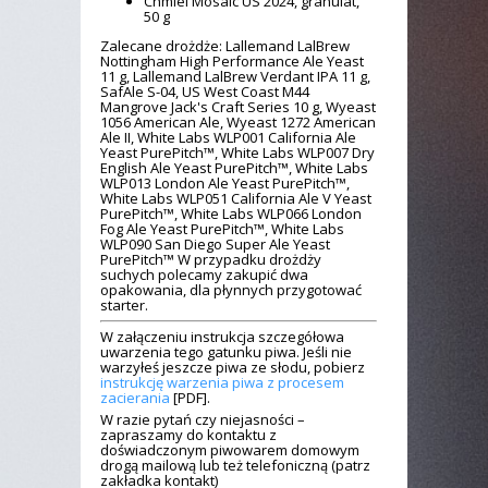
Chmiel Mosaic US 2024, granulat,
50 g
Zalecane drożdże: Lallemand LalBrew
Nottingham High Performance Ale Yeast
11 g, Lallemand LalBrew Verdant IPA 11 g,
SafAle S-04, US West Coast M44
Mangrove Jack's Craft Series 10 g, Wyeast
1056 American Ale, Wyeast 1272 American
Ale II, White Labs WLP001 California Ale
Yeast PurePitch™, White Labs WLP007 Dry
English Ale Yeast PurePitch™, White Labs
WLP013 London Ale Yeast PurePitch™,
White Labs WLP051 California Ale V Yeast
PurePitch™, White Labs WLP066 London
Fog Ale Yeast PurePitch™, White Labs
WLP090 San Diego Super Ale Yeast
PurePitch™ W przypadku drożdży
suchych polecamy zakupić dwa
opakowania, dla płynnych przygotować
starter.
W załączeniu instrukcja szczegółowa
uwarzenia tego gatunku piwa. Jeśli nie
warzyłeś jeszcze piwa ze słodu, pobierz
instrukcję warzenia piwa z procesem
zacierania
[PDF].
W razie pytań czy niejasności –
zapraszamy do kontaktu z
doświadczonym piwowarem domowym
drogą mailową lub też telefoniczną (patrz
zakładka kontakt)