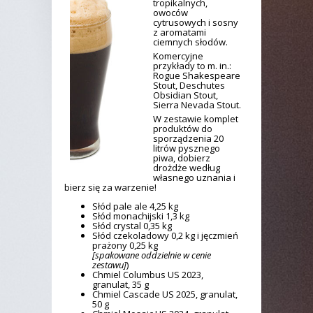
tropikalnych,
owoców
cytrusowych i sosny
z aromatami
ciemnych słodów.
Komercyjne
przykłady to m. in.:
Rogue Shakespeare
Stout, Deschutes
Obsidian Stout,
Sierra Nevada Stout.
W zestawie komplet
produktów do
sporządzenia 20
litrów pysznego
piwa, dobierz
drożdże według
własnego uznania i
bierz się za warzenie!
Słód pale ale 4,25 kg
Słód monachijski 1,3 kg
Słód crystal 0,35 kg
Słód czekoladowy 0,2 kg i jęczmień
prażony 0,25 kg
[spakowane oddzielnie w cenie
zestawu]
)
Chmiel Columbus US 2023,
granulat, 35 g
Chmiel Cascade US 2025, granulat,
50 g